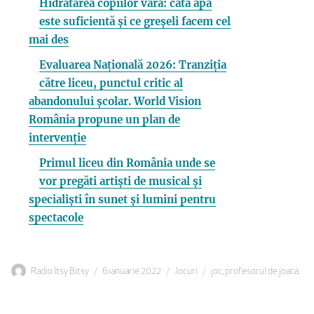
Hidratarea copiilor vara: câtă apă
este suficientă și ce greșeli facem cel
mai des
Evaluarea Națională 2026: Tranziția
către liceu, punctul critic al
abandonului școlar. World Vision
România propune un plan de
intervenție
Primul liceu din România unde se
vor pregăti artiști de musical și
specialiști în sunet și lumini pentru
spectacole
Autor
Publicat
Categorii
Etichete
Radio Itsy Bitsy
6 ianuarie 2022
Jocuri
joc
,
profesorul de joaca
pe