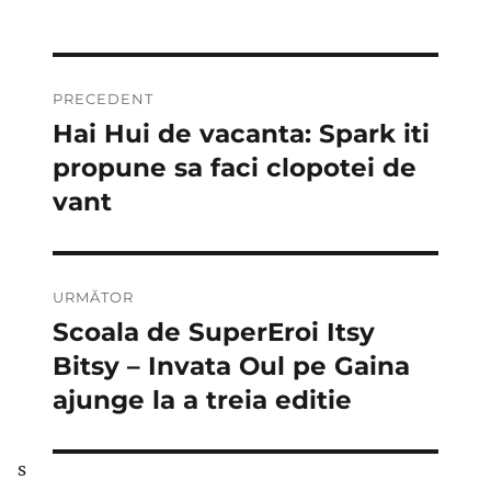
Navigare
PRECEDENT
în
Hai Hui de vacanta: Spark iti
Articolul
anterior:
propune sa faci clopotei de
articole
vant
URMĂTOR
Scoala de SuperEroi Itsy
Articolul
următor:
Bitsy – Invata Oul pe Gaina
ajunge la a treia editie
s