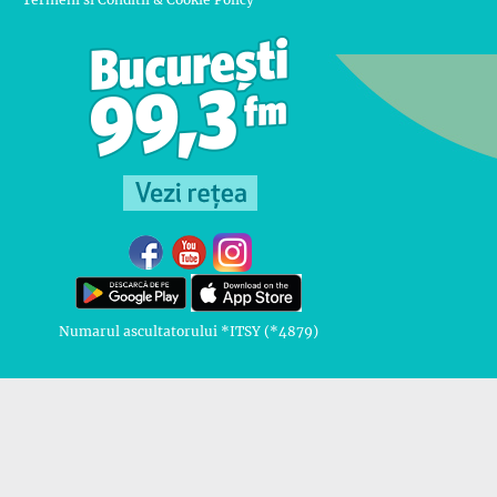
Numarul ascultatorului *ITSY (*4879)