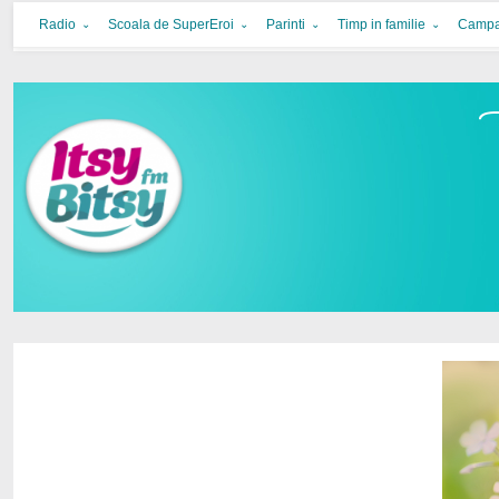
Itsy Bitsy
bucurie in familie
Radio
Scoala de SuperEroi
Parinti
Timp in familie
Campa