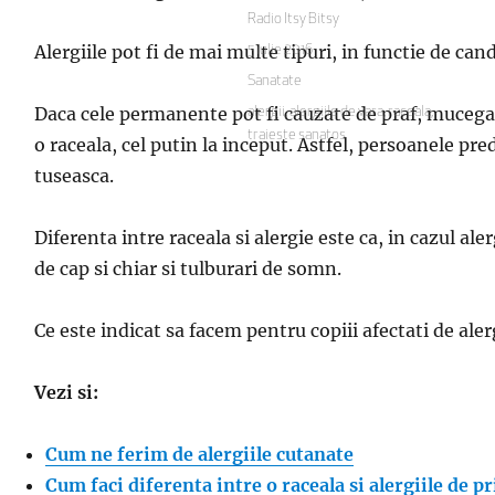
Autor
Radio Itsy Bitsy
Alergiile pot fi de mai multe tipuri, in functie de c
Publicat
5 iulie 2016
pe
Categorii
Sanatate
Daca cele permanente pot fi cauzate de praf, mucegai
Etichete
alergii
,
alergiile de vara
,
raceala
,
traieste sanatos
o raceala, cel putin la inceput. Astfel, persoanele pred
tuseasca.
Diferenta intre raceala si alergie este ca, in cazul a
de cap si chiar si tulburari de somn.
Ce este indicat sa facem pentru copiii afectati de ale
Vezi si:
Cum ne ferim de alergiile cutanate
Cum faci diferenta intre o raceala si alergiile de 