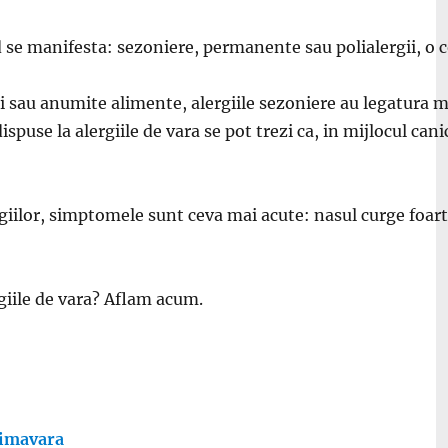
and se manifesta: sezoniere, permanente sau polialergii, o
 sau anumite alimente, alergiile sezoniere au legatura ma
ispuse la alergiile de vara se pot trezi ca, in mijlocul cani
lergiilor, simptomele sunt ceva mai acute: nasul curge foar
rgiile de vara? Aflam acum.
primavara