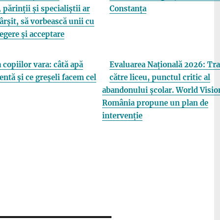
 părinții și specialiștii ar
Constanța
fârșit, să vorbească unii cu
elegere și acceptare
 copiilor vara: câtă apă
Evaluarea Națională 2026: Tra
entă și ce greșeli facem cel
către liceu, punctul critic al
abandonului școlar. World Visio
România propune un plan de
intervenție