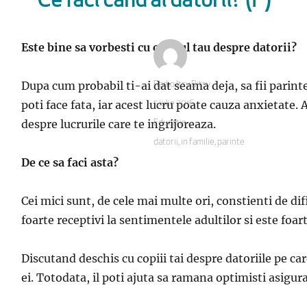
Ce faci cand ai datorii? (P)
Este bine s
a vorbesti cu copilul tau despre datorii?
Dup
a cum probabil ti-ai dat seama deja, sa fii parin
Autor
Radio Itsy Bitsy
poti face fata, iar acest lucru poate cauza anxietate. 
Publicat
5 iulie 2016
pe
despre lucrurile care te
ingrijoreaz
a.
Categorii
Educatie
Etichete
datorii
,
in familie
,
parinte
De ce s
a faci asta?
Cei mici sunt, de cele mai multe ori, con
stienti de di
foarte receptivi la sentimentele adultilor si este foar
Discutand deschis cu copiii t
ai despre datoriile pe ca
ei. Totodata,
il po
ti ajuta sa ram
an
a optimisti asigur