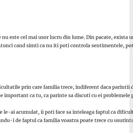
te nu este cel mai usor lucru din lume. Din pacate, exist
Atunci c
and sim
ti ca nu
i
ti poti controla sentimentele, pot
ficultatile prin care familia trece, indiferent daca parinti
te important ca tu, ca parinte sa discuti cu ei problemele p
re le-ai acumulat,
ii po
ti face sa
in
teleaga faptul ca dificu
andu-i de faptul c
a familia voastra poate trece cu usurin