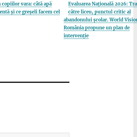
 copiilor vara: câtă apă
Evaluarea Națională 2026: Tra
entă și ce greșeli facem cel
către liceu, punctul critic al
abandonului școlar. World Visio
România propune un plan de
intervenție