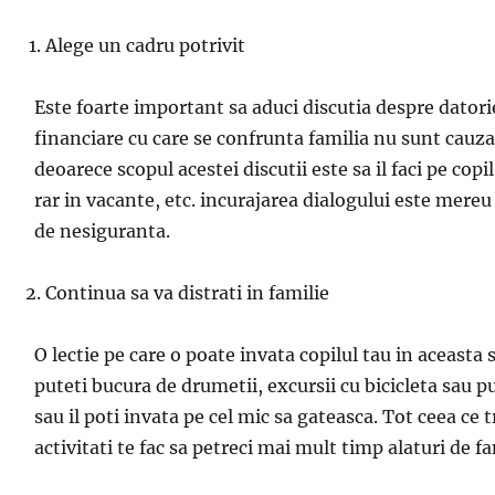
Alege un cadru potrivit
Este foarte important s
a aduci discutia despre dator
financiare cu care se confrunta familia nu sunt cauza
deoarece scopul acestei discutii este sa
il faci pe copil
rar
in vacan
te, etc.
incurajarea dialogului este mereu 
de nesiguranta.
Continu
a sa va distrati
in familie
O lec
tie pe care o poate
inv
ata copilul tau
in aceast
a 
puteti bucura de drumetii, excursii cu bicicleta sau p
sau
il po
ti
inv
ata pe cel mic sa gateasca. Tot ceea ce tr
activitati te fac sa petreci mai mult timp alaturi de f