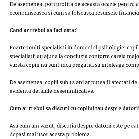
De asemenea, po
ti profita de aceasta ocazie pentru 
economiseasca si cum sa folseasca resursele financiare
Cand ar trebui s
a faci asta?
Foarte mul
ti specialisti
in domeniul psihologiei copil
specialistii au ajuns la concluzia conform careia majo
v
arst
a copiii nu sunt
inc
a pregatiti sa
in
teleaga compl
De asemenea, copiii sub 12 ani ar putea fi afecta
ti de
eviden
ta detaliile nesemnificative.
Cum ar trebui s
a discuti cu copilul tau despre datori
A
sa cum am vazut, discutia despre datorii este pe c
at
dep
asi mai usor acesta problema.