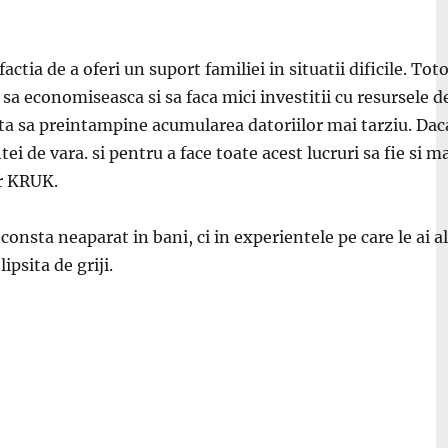
isfactia de a oferi un suport familiei
in situa
tii dificile. T
 sa economiseasca si sa faca mici investitii cu resursele d
ta s
a pre
intampine acumularea datoriilor mai tarziu. Dac
n
tei de vara. si pentru a face toate acest lucruri sa fie si m
or KRUK.
u consta neaparat
in bani, ci in experien
tele pe care le ai 
ipsita de griji.