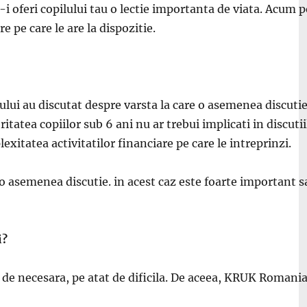
a-i oferi copilului tau o lectie importanta de viata. Acum
 pe care le are la dispozitie.
ului au discutat despre varsta la care o asemenea discu
ti
ritatea copiilor sub 6 ani nu ar trebui implicati
in discu
ti
exitatea activitatilor financiare pe care le
intreprinzi.
 o asemenea discutie.
in acest caz este foarte important s
i?
 de necesar
a, pe at
at de dificil
a. De aceea, KRUK Rom
ania