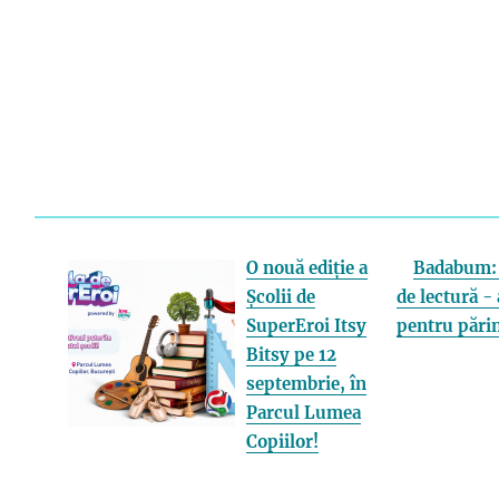
O nouă ediție a
Badabum: 
Școlii de
de lectură - 
SuperEroi Itsy
pentru părin
Bitsy pe 12
septembrie, în
Parcul Lumea
Copiilor!