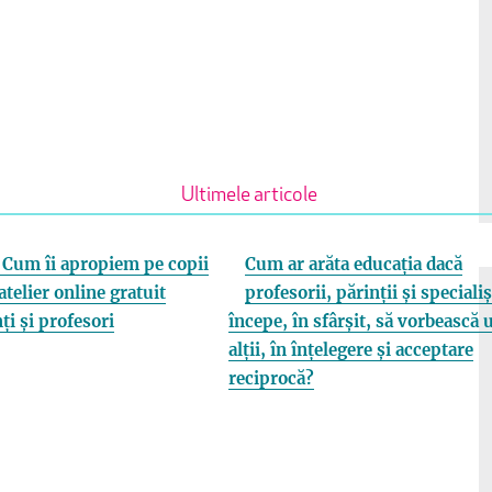
Ultimele articole
Cum îi apropiem pe copii
Cum ar arăta educația dacă
atelier online gratuit
profesorii, părinții și specialiș
ți și profesori
începe, în sfârșit, să vorbească 
alții, în înțelegere și acceptare
reciprocă?