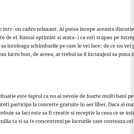
ie
intr-un cadru relaxant. Ai putea incepe aceast
a discuti
te de el. Ram
ai optimist
si arata-i ca esti stap
an pe intre
 s
a
in
teleaga schimbarile pe care le vei face: de ce nu vei
un lucru bun, de aceea, ar trebui s
a
il incurajezi s
a puna
i
situatie este faptul ca nu ai nevoie de foarte multi bani p
uteti participa la concerte gratuite
in aer liber. Dac
a ai ma
ebuie sa faci este sa fi creativ si receptiv la ceea ce se
int
amilia ta si sa te concentrezi pe lucrurile care conteaza ce