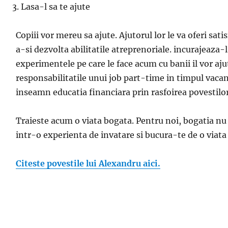
Las
a-l sa te ajute
Copiii vor mereu s
a ajute. Ajutorul lor le va oferi sat
a-si dezvolta abilitatile atreprenoriale.
incurajeaz
a-l
experimentele pe care le face acum cu banii
il vor aju
responsabilitatile unui job part-time
in timpul vaca
inseamn educa
tia financiara prin rasfoirea povestil
Tr
aieste acum o viata bogata. Pentru noi, bogatia n
intr-o experien
ta de
inv
atare si bucura-te de o viata l
Citeste povestile lui Alexandru aici.