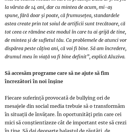
la vârsta de 14 ani, dar cu mintea de acum, mi-aș
spune, fără doar și poate, că frumusețea, standardele
astea create prin tot soiul de artificii sunt trecătoare, că
tot ceea ce rămâne este modul în care tu ai grijă de tine,
de mintea și de sufletul tău. Ca problemele de atunci vor
dispărea peste câțiva ani, că voi fi bine. Să am încredere,
drumul meu în viață va fi bine definit”, explică Aluziva.
Să accesăm programe care să ne ajute să fim
încrezători în noi înșine
Fiecare suferință provocată de bullying ori de
mesajele din social media trebuie să o transformăm
în situații de învățare. În oportunități prin care cei
mici să conștientizeze cât de important este să crezi
în tine. Să dai deoparte balastul de răutăți, de