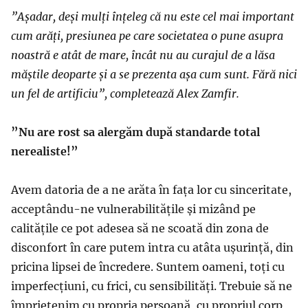
”Așadar, deși mulți înțeleg că nu este cel mai important
cum arăți, presiunea pe care societatea o pune asupra
noastră e atât de mare, încât nu au curajul de a lăsa
măștile deoparte și a se prezenta așa cum sunt. Fără nici
un fel de artificiu”, completează Alex Zamfir.
”Nu are rost sa alergăm după standarde total
nerealiste!”
Avem datoria de a ne arăta în fața lor cu sinceritate,
acceptându-ne vulnerabilitățile și mizând pe
calitățile ce pot adesea să ne scoată din zona de
disconfort în care putem intra cu atâta ușurință, din
pricina lipsei de încredere. Suntem oameni, toți cu
imperfecțiuni, cu frici, cu sensibilități. Trebuie să ne
împrietenim cu propria persoană, cu propriul corp,