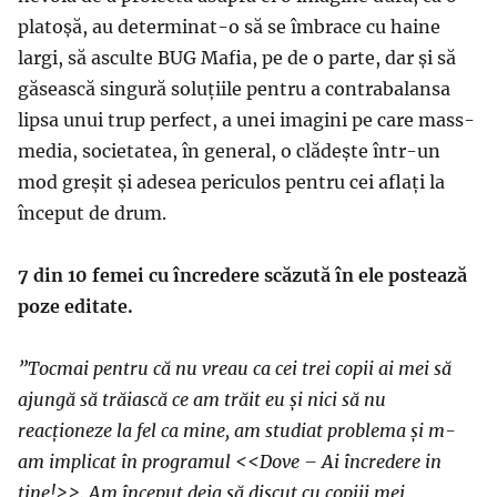
platoșă, au determinat-o să se îmbrace cu haine
largi, să asculte BUG Mafia, pe de o parte, dar și să
găsească singură soluțiile pentru a contrabalansa
lipsa unui trup perfect, a unei imagini pe care mass-
media, societatea, în general, o clădește într-un
mod greșit și adesea periculos pentru cei aflați la
început de drum.
7 din 10 femei cu încredere scăzută în ele postează
poze editate.
”Tocmai pentru că nu vreau ca cei trei copii ai mei să
ajungă să trăiască ce am trăit eu și nici să nu
reacționeze la fel ca mine, am studiat problema și m-
am implicat în programul <<Dove – Ai încredere in
tine!>>. Am început deja să discut cu copiii mei,