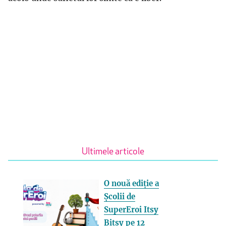
Ultimele articole
O nouă ediție a
Școlii de
SuperEroi Itsy
Bitsy pe 12