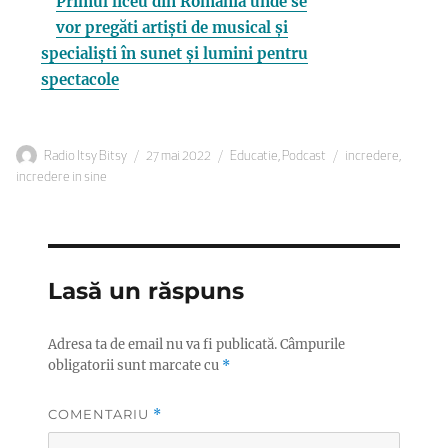
Primul liceu din România unde se
vor pregăti artiști de musical și
specialiști în sunet și lumini pentru
spectacole
Autor
Publicat
Categorii
Etichete
Radio Itsy Bitsy
27 mai 2022
Educatie
,
Podcast
incredere
,
pe
incredere in sine
Lasă un răspuns
Adresa ta de email nu va fi publicată.
Câmpurile
obligatorii sunt marcate cu
*
COMENTARIU
*