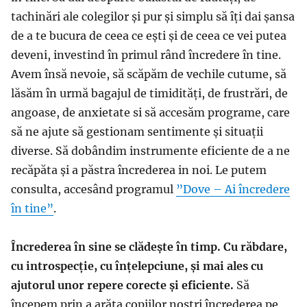
tachinări ale colegilor și pur și simplu să îți dai șansa
de a te bucura de ceea ce ești și de ceea ce vei putea
deveni, investind în primul rând încredere în tine.
Avem însă nevoie, să scăpăm de vechile cutume, să
lăsăm în urmă bagajul de timidități, de frustrări, de
angoase, de anxietate si să accesăm programe, care
să ne ajute să gestionam sentimente și situații
diverse. Să dobândim instrumente eficiente de a ne
recăpăta și a păstra încrederea in noi. Le putem
consulta, accesând programul
”Dove – Ai încredere
în tine”
.
Încrederea în sine se clădește în timp. Cu răbdare,
cu introspecție, cu înțelepciune, și mai ales cu
ajutorul unor repere corecte și eficiente.
Să
începem prin a arăta copiilor noștri încrederea pe