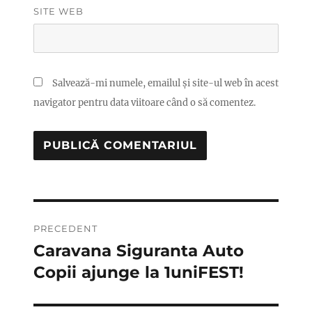
SITE WEB
Salvează-mi numele, emailul și site-ul web în acest
navigator pentru data viitoare când o să comentez.
Navigare
PRECEDENT
în
Caravana Siguranta Auto
Articolul
anterior:
Copii ajunge la 1uniFEST!
articole