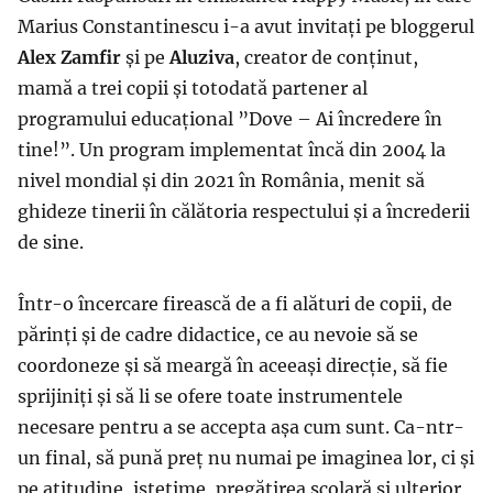
Marius Constantinescu i-a avut invitați pe bloggerul
Alex Zamfir
și pe
Aluziva
, creator de conținut,
mamă a trei copii și totodată partener al
programului educațional ”Dove – Ai încredere în
tine!”. Un program implementat încă din 2004 la
nivel mondial și din 2021 în România, menit să
ghideze tinerii în călătoria respectului și a încrederii
de sine.
Într-o încercare firească de a fi alături de copii, de
părinți și de cadre didactice, ce au nevoie să se
coordoneze și să meargă în aceeași direcție, să fie
sprijiniți și să li se ofere toate instrumentele
necesare pentru a se accepta așa cum sunt. Ca-ntr-
un final, să pună preț nu numai pe imaginea lor, ci și
pe atitudine, istețime, pregătirea școlară și ulterior