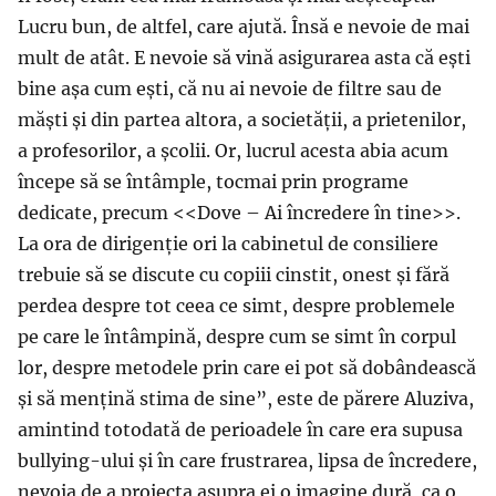
Lucru bun, de altfel, care ajută. Însă e nevoie de mai
mult de atât. E nevoie să vină asigurarea asta că ești
bine așa cum ești, că nu ai nevoie de filtre sau de
măști și din partea altora, a societății, a prietenilor,
a profesorilor, a școlii. Or, lucrul acesta abia acum
începe să se întâmple, tocmai prin programe
dedicate, precum <<Dove – Ai încredere în tine>>.
La ora de dirigenție ori la cabinetul de consiliere
trebuie să se discute cu copiii cinstit, onest și fără
perdea despre tot ceea ce simt, despre problemele
pe care le întâmpină, despre cum se simt în corpul
lor, despre metodele prin care ei pot să dobândească
și să mențină stima de sine”, este de părere Aluziva,
amintind totodată de perioadele în care era supusa
bullying-ului și în care frustrarea, lipsa de încredere,
nevoia de a proiecta asupra ei o imagine dură, ca o