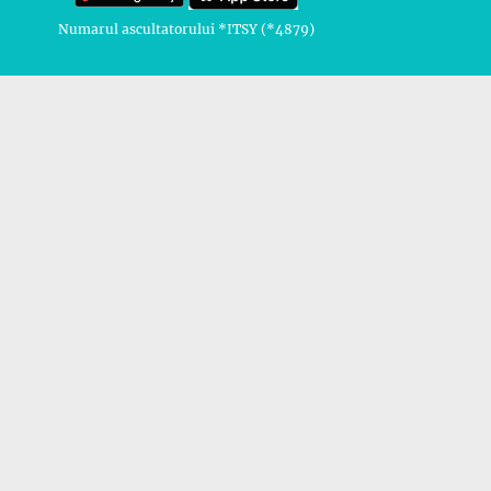
Numarul ascultatorului *ITSY (*4879)