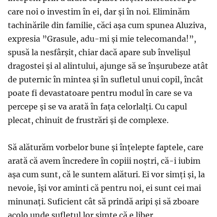
care noi o investim în ei, dar și în noi. Eliminăm
tachinările din familie, căci așa cum spunea Aluziva,
expresia ”Grasule, adu-mi și mie telecomanda!”,
spusă la nesfârșit, chiar dacă apare sub învelișul
dragostei și al alintului, ajunge să se înșurubeze atât
de puternic în mintea și în sufletul unui copil, încât
poate fi devastatoare pentru modul în care se va
percepe și se va arată în fața celorlalți. Cu capul
plecat, chinuit de frustrări și de complexe.
Să alăturăm vorbelor bune și înțelepte faptele, care
arată că avem încredere în copiii noștri, că-i iubim
așa cum sunt, că le suntem alături. Ei vor simți și, la
nevoie, își vor aminti că pentru noi, ei sunt cei mai
minunați. Suficient cât să prindă aripi și să zboare
acolo unde sufletul lor simte că e liber.