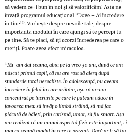
să vedem ce-i bun în noi și să valorificăm! Asta ne
învață programul educațional ”Dove – Ai încredere
în tine!”. Vorbește despre nevoile tale, despre
importanța modului în care ajungi să te percepi tu
pe tine. Să te placi, să îți acorzi încrederea pe care o
meriți. Poate avea efect miraculos.
”Mi-am dat seama, abia pe la vreo 30 ani, după ce am
născut primul copil, că nu are rost să alerg după
standarde total nerealiste. În adolescență, nu aveam
încredere în felul în care arătăm, așa că m-am
concentrat pe lucrurile pe care le puteam aduce în
favoarea mea: să învăț o limbă străină, să mă fac
plăcută de băieți, prin carismă, umor, să fiu smart. Așa
am realizat că nu numai aspectul fizic este important, ci
mai cu seamă modul în care te prezinți. Dacă ar fi să fiu