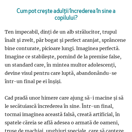
Cum pot crește adulții încrederea în sine a
copilului?
Ten impecabil, dinți de un alb strălucitor, trupul
înalt și zvelt, păr bogat și perfect aranjat, sprâncene
bine conturate, picioare lungi. Imaginea perfectă.
Imagine ce stabilește, pornind de la premise false,
un standard care, în mintea multor adolescenți,
devine visul pentru care luptă, abandonându-se
într-un final pe ei înșiși.
Cad pradă unor himere care ajung să-i macine și să
le secătuiască încrederea în sine. Într-un final,
tocmai imaginea această falsă, creată artificial, în
spatele căreia se află adesea o armată de oameni,
truse de machiaj, unghiuri speciale, care să capteze