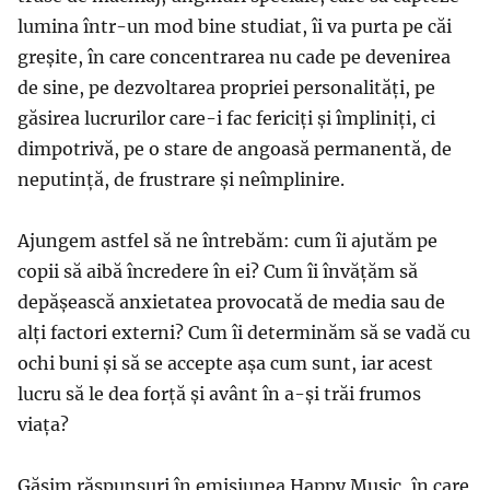
lumina într-un mod bine studiat, îi va purta pe căi
greșite, în care concentrarea nu cade pe devenirea
de sine, pe dezvoltarea propriei personalități, pe
găsirea lucrurilor care-i fac fericiți și împliniți, ci
dimpotrivă, pe o stare de angoasă permanentă, de
neputință, de frustrare și neîmplinire.
Ajungem astfel să ne întrebăm: cum îi ajutăm pe
copii să aibă încredere în ei? Cum îi învățăm să
depășească anxietatea provocată de media sau de
alți factori externi? Cum îi determinăm să se vadă cu
ochi buni și să se accepte așa cum sunt, iar acest
lucru să le dea forță și avânt în a-și trăi frumos
viața?
Găsim răspunsuri în emisiunea Happy Music, în care