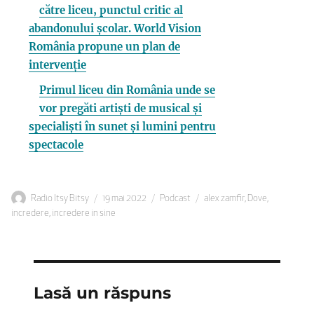
către liceu, punctul critic al
abandonului școlar. World Vision
România propune un plan de
intervenție
Primul liceu din România unde se
vor pregăti artiști de musical și
specialiști în sunet și lumini pentru
spectacole
Autor
Publicat
Categorii
Etichete
Radio Itsy Bitsy
19 mai 2022
Podcast
alex zamfir
,
Dove
,
pe
incredere
,
incredere in sine
Lasă un răspuns