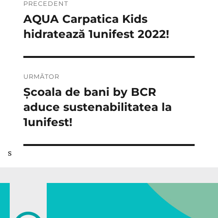
PRECEDENT
în
AQUA Carpatica Kids
Articolul
anterior:
hidratează 1unifest 2022!
articole
URMĂTOR
Școala de bani by BCR
Articolul
următor:
aduce sustenabilitatea la
1unifest!
s