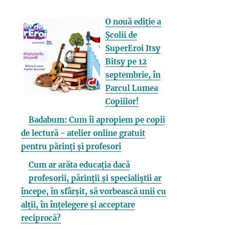
O nouă ediție a
Școlii de
SuperEroi Itsy
Bitsy pe 12
septembrie, în
Parcul Lumea
Copiilor!
Badabum: Cum îi apropiem pe copii
de lectură - atelier online gratuit
pentru părinți și profesori
Cum ar arăta educația dacă
profesorii, părinții și specialiștii ar
începe, în sfârșit, să vorbească unii cu
alții, în înțelegere și acceptare
reciprocă?