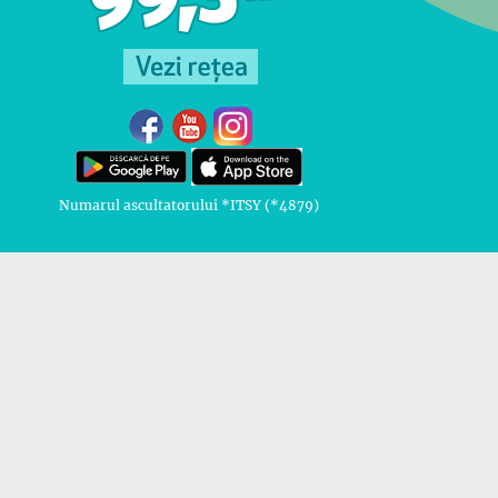
Numarul ascultatorului *ITSY (*4879)