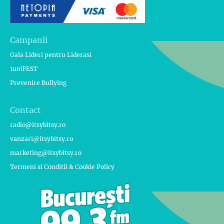
Campanii
Gala Lideri pentru Liderasi
1uniFEST
Prevenire Bullying
Contact
radio@itsybitsy.ro
vanzari@itsybitsy.ro
marketing@itsybitsy.ro
Termeni si Conditii & Cookie Policy