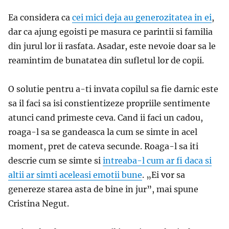
Ea considera ca
cei mici deja au generozitatea in ei
,
dar ca ajung egoisti pe masura ce parintii si familia
din jurul lor ii rasfata. Asadar, este nevoie doar sa le
reamintim de bunatatea din sufletul lor de copii.
O solutie pentru a-ti invata copilul sa fie darnic este
sa il faci sa isi constientizeze propriile sentimente
atunci cand primeste ceva. Cand ii faci un cadou,
roaga-l sa se gandeasca la cum se simte in acel
moment, pret de cateva secunde. Roaga-l sa iti
descrie cum se simte si
intreaba-l cum ar fi daca si
altii ar simti aceleasi emotii bune
. „Ei vor sa
genereze starea asta de bine in jur”, mai spune
Cristina Negut.