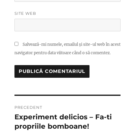
SITE WEB
Salvează-mi numele, emailul și site-ul web în acest
navigator pentru data viitoare când o să comentez.
Navigare
PRECEDENT
în
Experiment delicios – Fa-ti
Articolul
anterior:
propriile bomboane!
articole