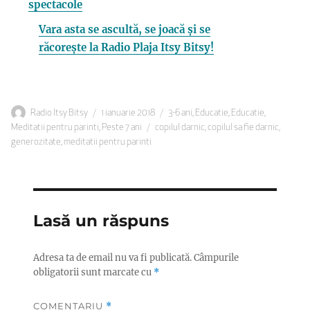
spectacole
Vara asta se ascultă, se joacă și se
răcorește la Radio Plaja Itsy Bitsy!
Autor
Publicat
Categorii
Radio Itsy Bitsy
1 ianuarie 2018
3-6 ani
,
Educatie
,
Educatie
,
pe
Etichete
Meditatii pentru parinti
,
Peste 7 ani
copilul darnic
,
copilul sa fie darnic
,
generozitate
,
meditatii pentru parinti
Lasă un răspuns
Adresa ta de email nu va fi publicată.
Câmpurile
obligatorii sunt marcate cu
*
COMENTARIU
*