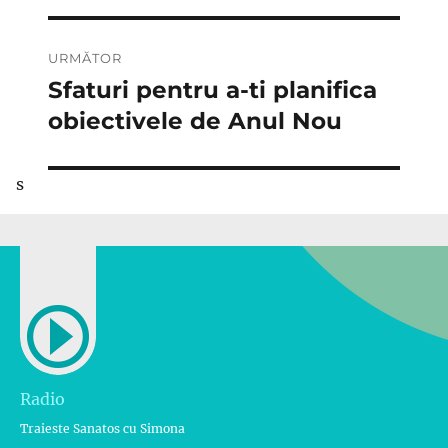
URMĂTOR
Sfaturi pentru a-ti planifica
Articolul
următor:
obiectivele de Anul Nou
s
Radio
Traieste Sanatos cu Simona