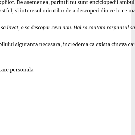
 copiilor. De asemenea, parintii nu sunt enciclopedii amb
stfel, si interesul micutilor de a descoperi din ce in ce m
o sa invat, o sa descopar ceva nou. Hai sa cautam raspunsul s
ilului siguranta necesara, increderea ca exista cineva care 
tare personala