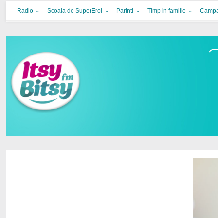
Itsy Bitsy
bucurie in familie
Radio
Scoala de SuperEroi
Parinti
Timp in familie
Campa