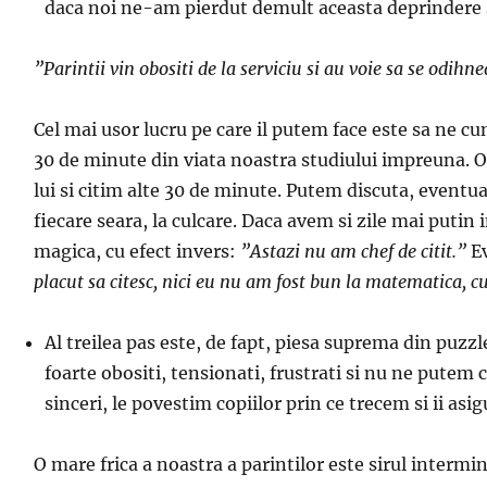
daca noi ne-am pierdut demult aceasta deprindere si
”
Parintii vin obositi de la serviciu si au voie sa se odihn
Cel mai usor lucru pe care il putem face este sa ne c
30 de minute din viata noastra studiului impreuna. O a
lui si citim alte 30 de minute. Putem discuta, eventual,
fiecare seara, la culcare. Daca avem si zile mai puti
magica, cu efect invers:
”Astazi nu am chef de citit.”
Ev
placut sa citesc, nici eu nu am fost bun la matematica, 
Al treilea pas este, de fapt, piesa suprema din puzz
foarte obositi, tensionati, frustrati si nu ne putem 
sinceri, le povestim copiilor prin ce trecem si ii as
O mare frica a noastra a parintilor este sirul intermin