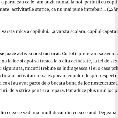
-a parut rau ca le-am auzit numai la noi, parintii cu copi
ate, activitatile statice, ca nu mai pune intrebari… (
„Sla
n varsta mica a copilului. La varsta scolara, copilul capat
 se joace activ si nestructurat
. Cu totii preferam sa avem
na la loc si apoi sa treaca la o alta activitate, la fel de s
u siguranta, micutii trebuie sa indrageasca si ei o casa pr
inalul activitatilor sa explicam copiilor despre respectul 
ce ei au avut parte de o bucata buna de joc nestructurat. J
ri, de a strica pentru a repara. Pot aduce plus unui joc pri
a din ceea ce vad, mai mult decat din ceea ce aud. Degeaba 