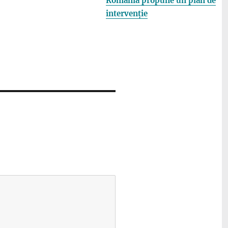
România propune un plan de
intervenție