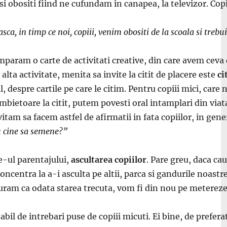
 obositi fiind ne cufundam in canapea, la televizor. Copi
easca, in timp ce noi, copiii, venim obositi de la scoala si tr
umparam o carte de activitati creative, din care avem ceva
lta activitate, menita sa invite la citit de placere este
ci
 despre cartile pe care le citim. Pentru copiii mici, care nu
n imbietoare la citit, putem povesti oral intamplari din v
itam sa facem astfel de afirmatii in fata copiilor, in gene
cu cine sa semene?”
le-ul parentajului,
ascultarea copiilor
. Pare greu, daca c
concentra la a-i asculta pe altii, parca si gandurile noast
iguram ca odata starea trecuta, vom fi din nou pe metereze 
abil de intrebari puse de copiii micuti. Ei bine, de prefer