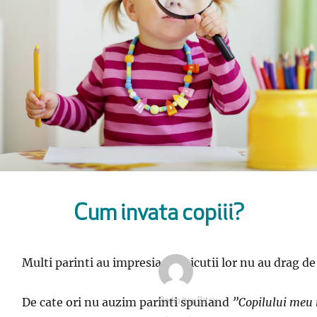
Cum invata copiii?
Multi parinti au impresia ca micutii lor nu au drag de
De cate ori nu auzim parinti spunand
”Copilului meu nu
Autor
Radio Itsy Bitsy