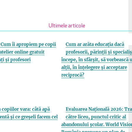
Ultimele articole
Cum îi apropiem pe copii
Cum ar arăta educația dacă
atelier online gratuit
profesorii, părinții și specialiș
ți și profesori
începe, în sfârșit, să vorbească 
alții, în înțelegere și acceptare
reciprocă?
 copiilor vara: câtă apă
Evaluarea Națională 2026: Tra
entă și ce greșeli facem cel
către liceu, punctul critic al
abandonului școlar. World Visio