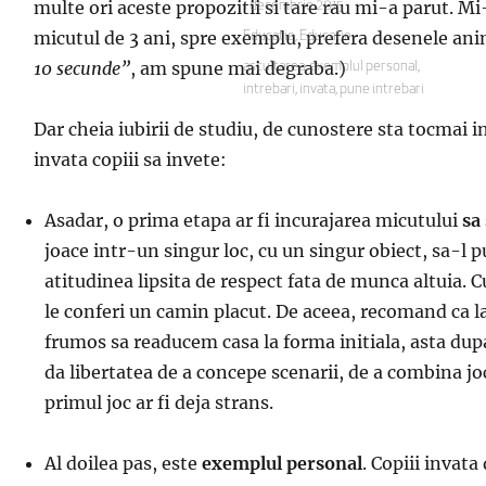
multe ori aceste propozitii si tare rau mi-a parut. Mi
Publicat
1 decembrie 2015
pe
micutul de 3 ani, spre exemplu, prefera desenele anim
Categorii
Educatie
,
Educatie
10 secunde”
, am spune mai degraba.)
Etichete
ascultarea
,
exemplul personal
,
intrebari
,
invata
,
pune intrebari
Dar cheia iubirii de studiu, de cunostere sta tocmai i
invata copiii sa invete:
A
sadar, o prima etapa ar fi incurajarea micutului
sa
joace intr-un singur loc, cu un singur obiect, sa-l pu
atitudinea lipsita de respect fata de munca altuia. C
le conferi un camin placut. De aceea, recomand ca la f
frumos sa readucem casa la forma initiala, asta dupa 
da libertatea de a concepe scenarii, de a combina jocu
primul joc ar fi deja strans.
Al doilea pas, este
exemplul personal
. Copiii invat