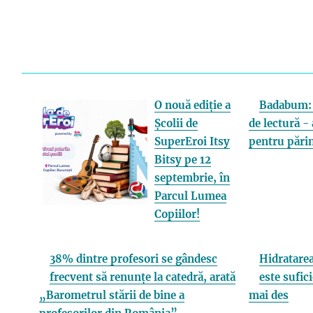
O nouă ediție a
Badabum: 
Școlii de
de lectură - 
SuperEroi Itsy
pentru părin
Bitsy pe 12
septembrie, în
Parcul Lumea
Copiilor!
38% dintre profesori se gândesc
Hidratarea
frecvent să renunțe la catedră, arată
este sufici
„Barometrul stării de bine a
mai des