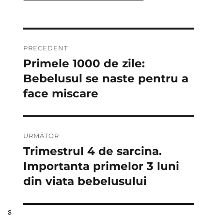
Navigare
PRECEDENT
în
Primele 1000 de zile:
Articolul
anterior:
Bebelusul se naste pentru a
articole
face miscare
URMĂTOR
Trimestrul 4 de sarcina.
Articolul
următor:
Importanta primelor 3 luni
din viata bebelusului
s