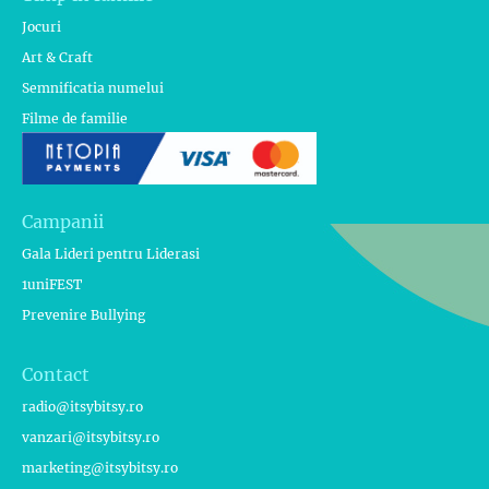
Jocuri
Art & Craft
Semnificatia numelui
Filme de familie
Campanii
Gala Lideri pentru Liderasi
1uniFEST
Prevenire Bullying
Contact
radio@itsybitsy.ro
vanzari@itsybitsy.ro
marketing@itsybitsy.ro