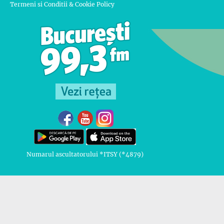
Termeni si Conditii & Cookie Policy
Numarul ascultatorului *ITSY (*4879)