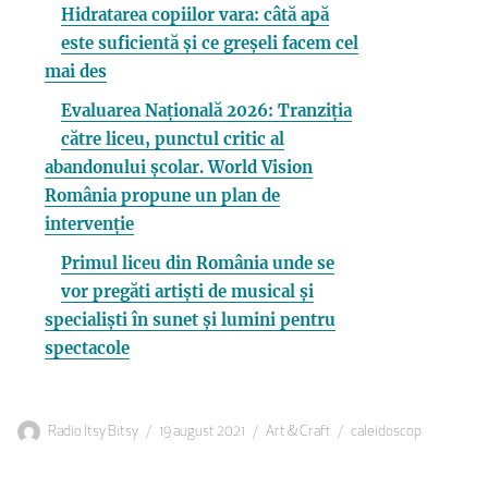
Hidratarea copiilor vara: câtă apă
este suficientă și ce greșeli facem cel
mai des
Evaluarea Națională 2026: Tranziția
către liceu, punctul critic al
abandonului școlar. World Vision
România propune un plan de
intervenție
Primul liceu din România unde se
vor pregăti artiști de musical și
specialiști în sunet și lumini pentru
spectacole
Autor
Publicat
Categorii
Etichete
Radio Itsy Bitsy
19 august 2021
Art & Craft
caleidoscop
pe