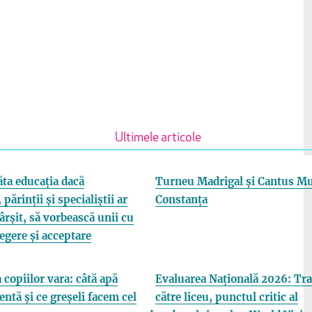
Ultimele articole
ta educația dacă
Turneu Madrigal și Cantus Mu
 părinții și specialiștii ar
Constanța
fârșit, să vorbească unii cu
elegere și acceptare
 copiilor vara: câtă apă
Evaluarea Națională 2026: Tra
entă și ce greșeli facem cel
către liceu, punctul critic al