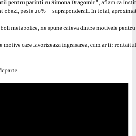
tii pentru parinti cu Simona Dragomir”
, aflam ca Inst
nt obezi, peste 20% – supraponderali. In total, aproximat
i boli metabolice, ne spune cateva dintre motivele pentru 
lte motive care favorizeaza ingrasarea, cum ar fi: rontait
departe.