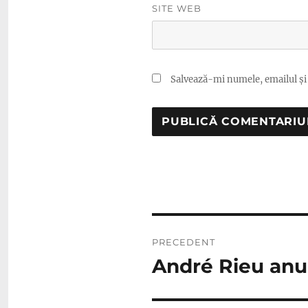
SITE WEB
Salvează-mi numele, emailul și 
Navigare
PRECEDENT
în
André Rieu anu
Articolul
anterior:
articole