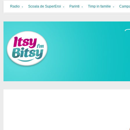
Itsy Bitsy
bucurie in familie
Radio
Scoala de SuperEroi
Parinti
Timp in familie
Campa