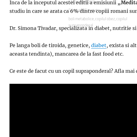
Inca de la inceputul acestei editii a emisiunii
„Medita
Publicat
5 februarie 2015
pe
studiu in care se arata ca 6% dintre copiii romani su
Categorii
Sanatate
,
Sanatate
Etichete
boli metabolice
,
copilul obez
,
copilul
supraponderal
Dr. Simona Tivadar, specializata in diabet, nutritie s
Pe langa boli de tiroida, genetice,
diabet
, exista si a
aceasta tendinta), mancarea de la fast food etc.
Ce este de facut cu un copil supraponderal? Afla mai 