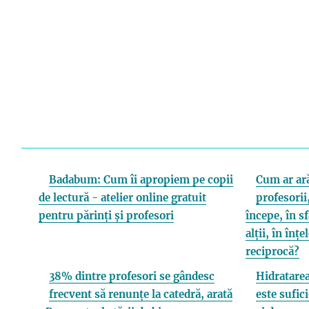
Badabum: Cum îi apropiem pe copii
Cum ar ară
de lectură - atelier online gratuit
profesorii,
pentru părinți și profesori
începe, în s
alții, în înț
reciprocă?
38% dintre profesori se gândesc
Hidratarea
frecvent să renunțe la catedră, arată
este sufici