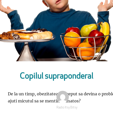
Copilul supraponderal
De la un timp, obezitatea a inceput sa devina o prob
ajuti micutul sa se mentina sanatos?
Autor
Radio Itsy Bitsy