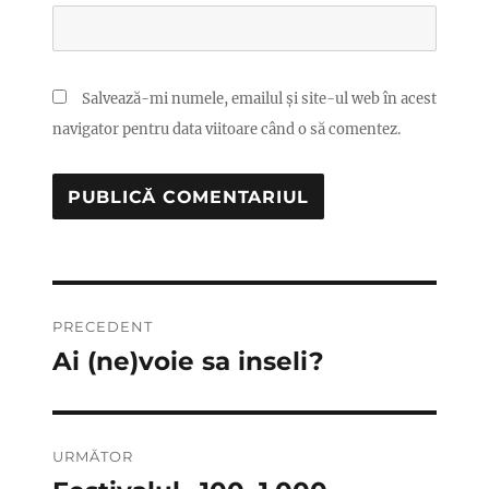
Salvează-mi numele, emailul și site-ul web în acest
navigator pentru data viitoare când o să comentez.
Navigare
PRECEDENT
în
Ai (ne)voie sa inseli?
Articolul
anterior:
articole
URMĂTOR