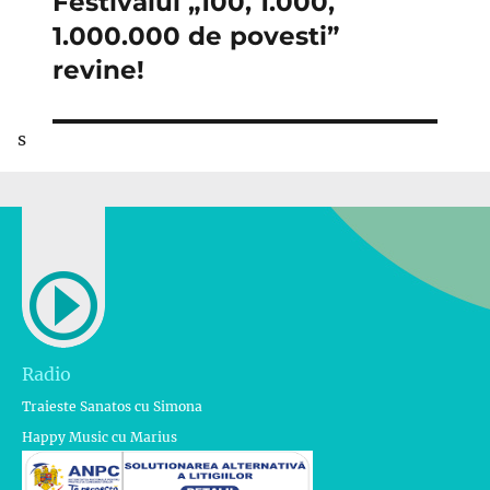
Festivalul „100, 1.000,
Articolul
următor:
1.000.000 de povesti”
revine!
s
Radio
Traieste Sanatos cu Simona
Happy Music cu Marius