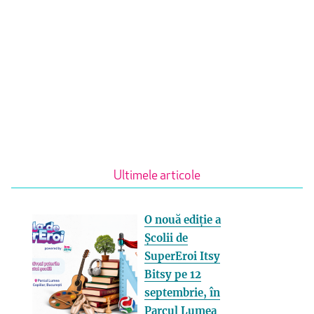
Ultimele articole
O nouă ediție a
Școlii de
SuperEroi Itsy
Bitsy pe 12
septembrie, în
Parcul Lumea