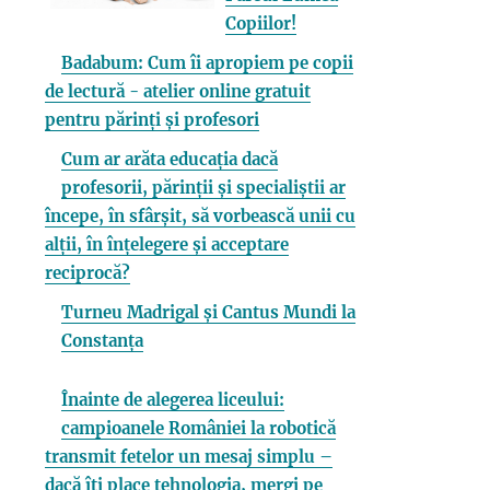
Copiilor!
Badabum: Cum îi apropiem pe copii
de lectură - atelier online gratuit
pentru părinți și profesori
Cum ar arăta educația dacă
profesorii, părinții și specialiștii ar
începe, în sfârșit, să vorbească unii cu
alții, în înțelegere și acceptare
reciprocă?
Turneu Madrigal și Cantus Mundi la
Constanța
Înainte de alegerea liceului:
campioanele României la robotică
transmit fetelor un mesaj simplu –
dacă îți place tehnologia, mergi pe