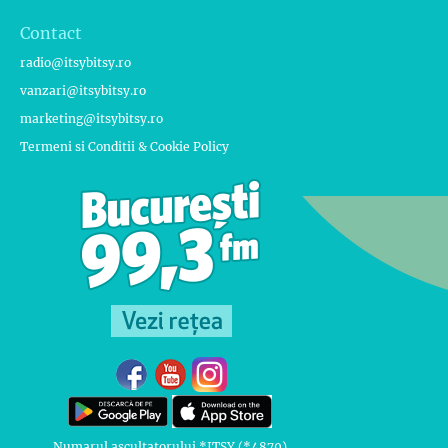
Contact
radio@itsybitsy.ro
vanzari@itsybitsy.ro
marketing@itsybitsy.ro
Termeni si Conditii & Cookie Policy
Numarul ascultatorului *ITSY (*4879)