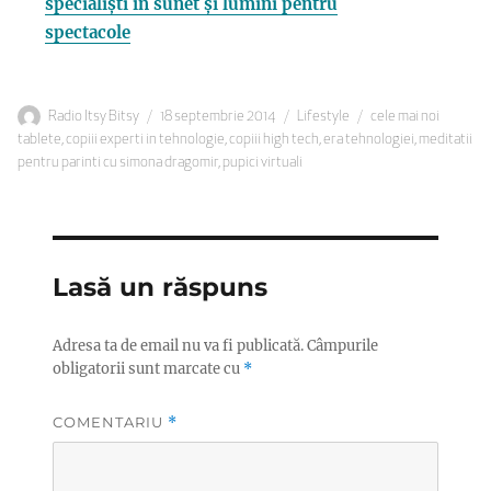
specialiști în sunet și lumini pentru
spectacole
Autor
Publicat
Categorii
Etichete
Radio Itsy Bitsy
18 septembrie 2014
Lifestyle
cele mai noi
pe
tablete
,
copiii experti in tehnologie
,
copiii high tech
,
era tehnologiei
,
meditatii
pentru parinti cu simona dragomir
,
pupici virtuali
Lasă un răspuns
Adresa ta de email nu va fi publicată.
Câmpurile
obligatorii sunt marcate cu
*
COMENTARIU
*