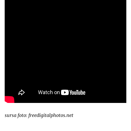
sursa foto: freedigitalphotos.net