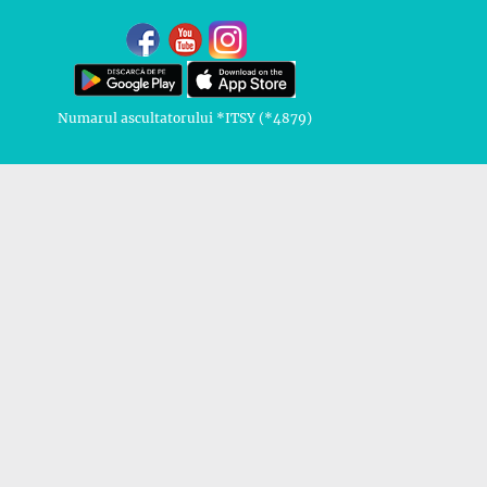
Numarul ascultatorului *ITSY (*4879)