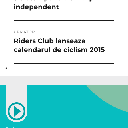
anterior:
independent
articole
URMĂTOR
Riders Club lanseaza
Articolul
următor:
calendarul de ciclism 2015
s