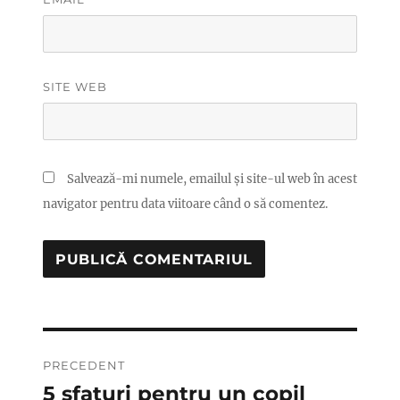
SITE WEB
Salvează-mi numele, emailul și site-ul web în acest
navigator pentru data viitoare când o să comentez.
Navigare
PRECEDENT
în
5 sfaturi pentru un copil
Articolul