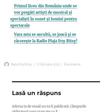
Primul liceu din România unde se
vor pregăti artiști de musical și
specialiști în sunet și lumini pentru
spectacole
Vara asta se ascultă, se joacă și se
răcorește la Radio Plaja Itsy Bitsy!
Autor
Publicat
Categorii
Radio Itsy Bitsy
17 februarie 2015
Evenimente
pe
Lasă un răspuns
Adresa ta de email nu va fi publicată.
Câmpurile
obligatorii sunt marcate cu
*