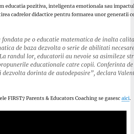
um educatia pozitiva, inteligenta emotionala sau impactu
irea cadrelor didactice pentru formarea unor generatii ce
e fondata pe o educatie matematica de inalta calita
tica de baza dezvolta o serie de abilitati necesare
. La randul lor, educatorii au nevoie sa asimileze s
in propunerile educationale catre copii. Conferinta 
i dezvolta dorinta de autodepasire”, declara
Valen
tele FIRST7 Parents & Educators Coaching se gasesc
aici
.