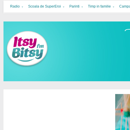
Itsy Bitsy
bucurie in familie
Radio
Scoala de SuperEroi
Parinti
Timp in familie
Campa