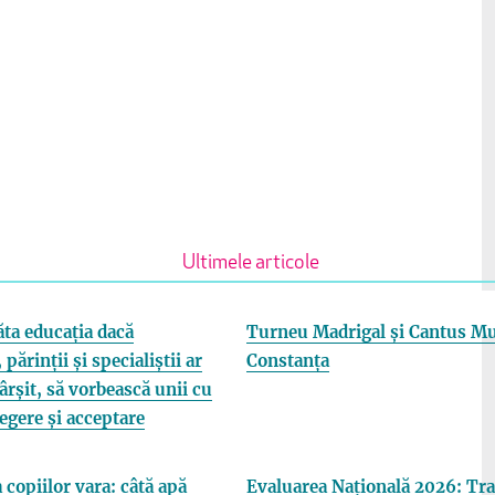
Ultimele articole
ta educația dacă
Turneu Madrigal și Cantus Mu
 părinții și specialiștii ar
Constanța
fârșit, să vorbească unii cu
elegere și acceptare
 copiilor vara: câtă apă
Evaluarea Națională 2026: Tra