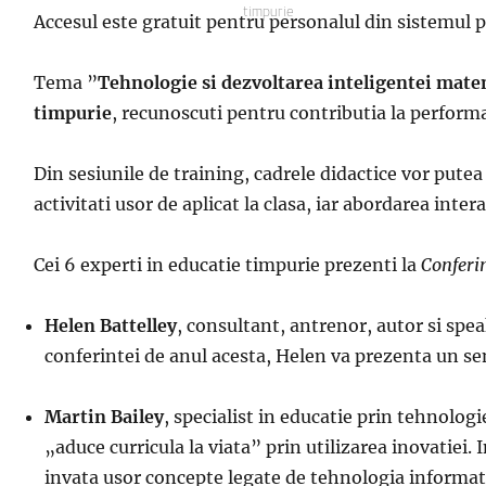
timpurie
Accesul este gratuit pentru personalul din sistemul p
Tema ”
Tehnologie si dezvoltarea inteligentei mate
timpurie
, recunoscuti pentru contributia la perform
Din sesiunile de training, cadrele didactice vor putea 
activitati usor de aplicat la clasa, iar abordarea inte
Cei 6 experti in educatie timpurie prezenti la
Conferi
Helen Battelley
, consultant, antrenor, autor si spea
conferintei de anul acesta, Helen va prezenta un s
Martin Bailey
, specialist in educatie prin tehnolog
„aduce curricula la viata” prin utilizarea inovatiei. 
invata usor concepte legate de tehnologia informati