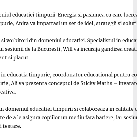
meniul educatiei timpurii. Energia si pasiunea cu care lucre
urie, Anita va impartasi un set de idei, strategii si solu
 si vorbitori din domeniul educatiei. Specialistul in educa
rul sesiunii de la Bucuresti, Will va incuraja gandirea creati
nt si placut.
 in educatia timpurie, coordonator educational pentru cop
rie, Ali va prezenta conceptul de Sticky Maths – invatarea
cativa.
 in domeniul educatiei timpurii si colaboreaza in calitat
ste de a le asigura copiilor un mediu fara bariere, iar sesi
i testare.