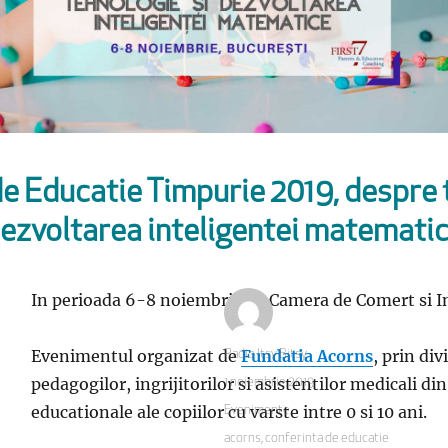
e Educatie Timpurie 2019, despre 
ezvoltarea inteligentei matemati
In perioada 6-8 noiembrie, la Camera de Comert si In
Evenimentul organizat de
Fundatia Acorns
, prin div
Autor
Radio Itsy Bitsy
pedagogilor, ingrijitorilor si asistentilor medicali di
Publicat
1 noiembrie 2019
pe
educationale ale copiilor cu varste intre 0 si 10 ani.
Categorii
Evenimente
Etichete
acorns
,
conferinta de educatie