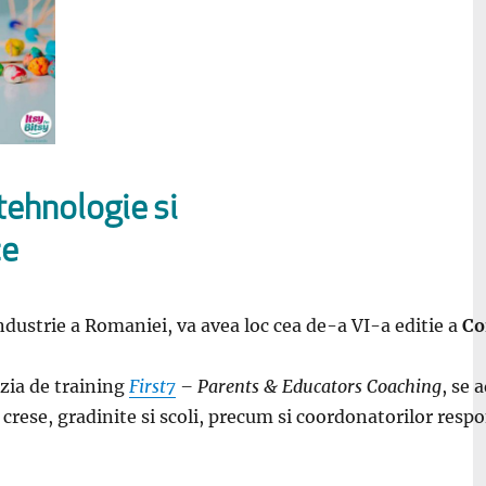
tehnologie si
ce
dustrie a Romaniei, va avea loc cea de-a VI-a editie a
Co
izia de training
First7
– Parents & Educators Coaching
, se 
n crese, gradinite si scoli, precum si coordonatorilor respo