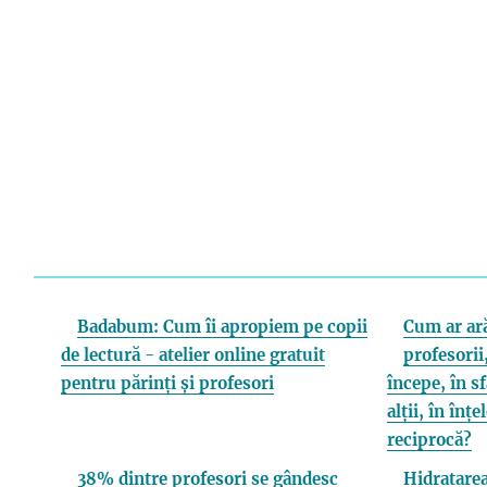
Badabum: Cum îi apropiem pe copii
Cum ar ară
de lectură - atelier online gratuit
profesorii,
pentru părinți și profesori
începe, în s
alții, în înț
reciprocă?
38% dintre profesori se gândesc
Hidratarea