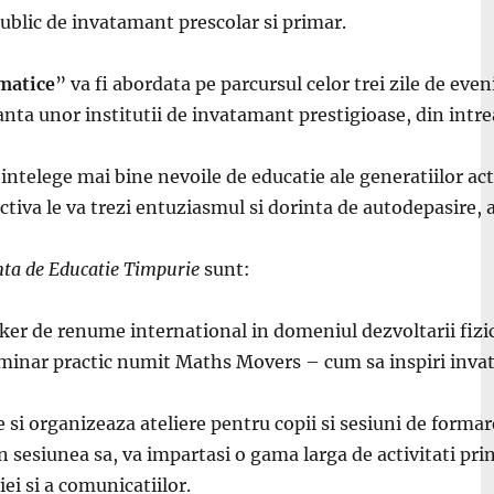
ublic de invatamant prescolar si primar.
matice
” va fi abordata pe parcursul celor trei zile de ev
anta unor institutii de invatamant prestigioase, din intr
intelege mai bine nevoile de educatie ale generatiilor actua
ractiva le va trezi entuziasmul si dorinta de autodepasire, 
nta de Educatie Timpurie
sunt:
ker de renume international in domeniul dezvoltarii fizice
eminar practic numit Maths Movers – cum sa inspiri inva
ie si organizeaza ateliere pentru copii si sesiuni de forma
In sesiunea sa, va impartasi o gama larga de activitati prin
ei si a comunicatiilor.