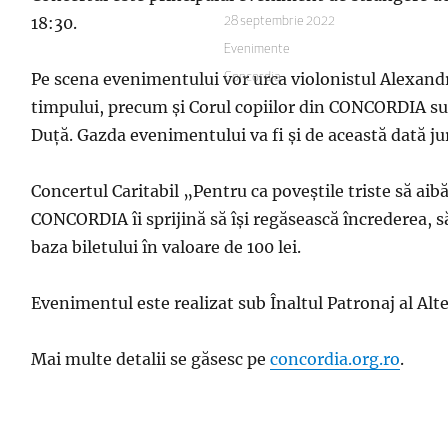
18:30.
Publicat
28 septembrie 2022
pe
Categorii
Evenimente
Pe scena evenimentului vor urca violonistul Alexandru
Etichete
Concordia
timpului, precum și Corul copiilor din CONCORDIA su
Duță. Gazda evenimentului va fi și de această dată jur
Concertul Caritabil „Pentru ca poveștile triste să aibă
CONCORDIA îi sprijină să își regăsească încrederea, 
baza biletului în valoare de 100 lei.
Evenimentul este realizat sub Înaltul Patronaj al Alt
Mai multe detalii se găsesc pe
concordia.org.ro
.