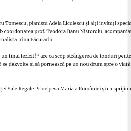
 Tomescu, pianista Adela Liculescu și alți invitați speci
b coordonarea prof. Teodora Banu Nistoroiu, acompaniat l
nalista Irina Păcurariu.
 un final fericit!“ are ca scop strângerea de fonduri pentru
să se dezvolte și să pornească pe un nou drum spre o viaț
eței Sale Regale Principesa Maria a României și cu sprijin