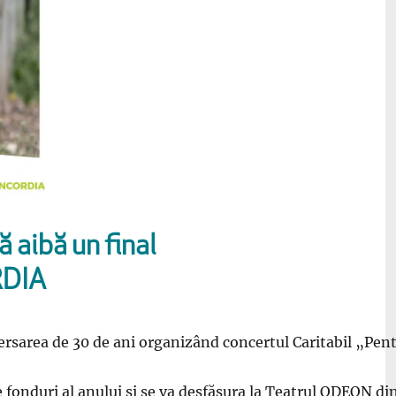
ă aibă un final
RDIA
area de 30 de ani organizând concertul Caritabil „Pentru 
 fonduri al anului și se va desfășura la Teatrul ODEON di