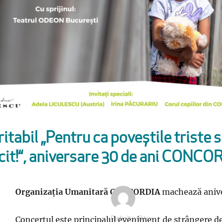
tabil „Pentru ca poveștile triste s
icit!“, aniversare 30 de ani CONCO
Organizația Umanitară CONCORDIA
machează anivers
Concertul este principalul eveniment de strângere de
Autor
Radio Itsy Bitsy