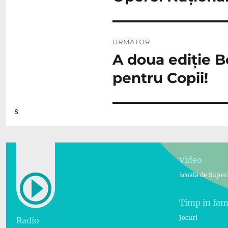
URMĂTOR
A doua ediție B
Articolul
următor:
pentru Copii!
s
Video
Scoala de Super
Timp in fam
Jocuri
Radio