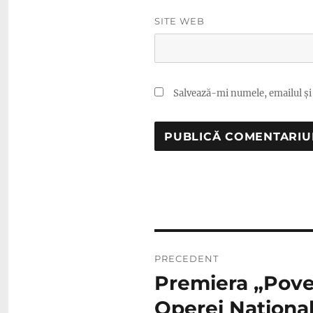
SITE WEB
Salvează-mi numele, emailul și 
Navigare
PRECEDENT
în
Premiera „Pove
Articolul
anterior:
articole
Operei Naționa