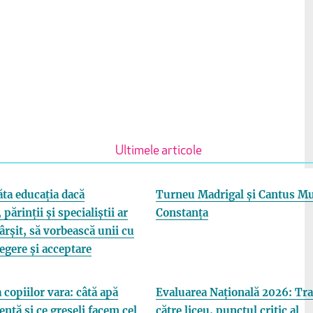
Ultimele articole
ta educația dacă
Turneu Madrigal și Cantus Mu
 părinții și specialiștii ar
Constanța
fârșit, să vorbească unii cu
elegere și acceptare
 copiilor vara: câtă apă
Evaluarea Națională 2026: Tra
entă și ce greșeli facem cel
către liceu, punctul critic al