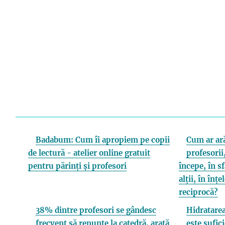
Badabum: Cum îi apropiem pe copii
Cum ar ară
de lectură - atelier online gratuit
profesorii,
pentru părinți și profesori
începe, în s
alții, în înț
reciprocă?
38% dintre profesori se gândesc
Hidratarea
frecvent să renunțe la catedră, arată
este sufici