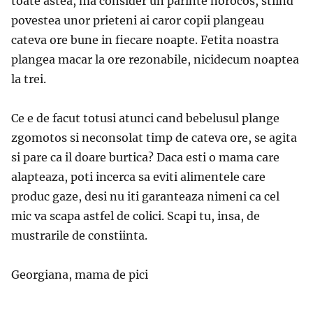
toate astea, ma consider un parinte norocos, stiind
povestea unor prieteni ai caror copii plangeau
cateva ore bune in fiecare noapte. Fetita noastra
plangea macar la ore rezonabile, nicidecum noaptea
la trei.
Ce e de facut totusi atunci cand bebelusul plange
zgomotos si neconsolat timp de cateva ore, se agita
si pare ca il doare burtica? Daca esti o mama care
alapteaza, poti incerca sa eviti alimentele care
produc gaze, desi nu iti garanteaza nimeni ca cel
mic va scapa astfel de colici. Scapi tu, insa, de
mustrarile de constiinta.
Georgiana, mama de pici