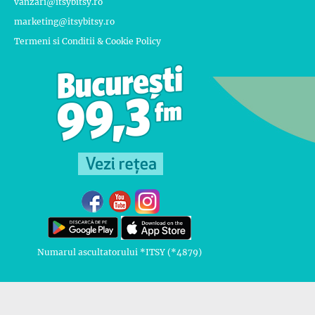
vanzari@itsybitsy.ro
marketing@itsybitsy.ro
Termeni si Conditii & Cookie Policy
Numarul ascultatorului *ITSY (*4879)