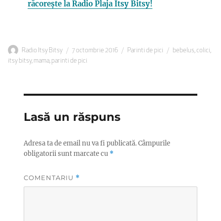
răcorește la Radio Plaja Itsy Bitsy!
Autor
Publicat
Categorii
Etichete
Radio Itsy Bitsy
7 octombrie 2016
Parinti de pici
bebelus
,
colici
,
pe
itsy bitsy
,
mama
,
parinti de pici
Lasă un răspuns
Adresa ta de email nu va fi publicată.
Câmpurile
obligatorii sunt marcate cu
*
COMENTARIU
*