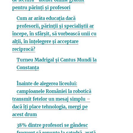
pentru părinți și profesori
Cum ar arăta educația dacă
profesorii, părinții și specialiștii ar
începe, în sfârșit, să vorbească unii cu
alții, în înțelegere și acceptare
reciprocă?
Turneu Madrigal și Cantus Mundi la
Constanța
Înainte de alegerea liceului:
campioanele României la robotică
transmit fetelor un mesaj simplu –
dacă îți place tehnologia, mergi pe
acest drum
38% dintre profesori se gândesc
frecvent să renunțe la catedră, arată