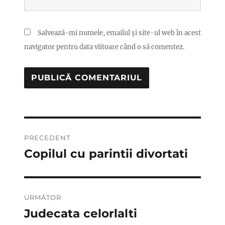
Salvează-mi numele, emailul și site-ul web în acest
navigator pentru data viitoare când o să comentez.
Navigare
PRECEDENT
în
Copilul cu parintii divortati
Articolul
anterior:
articole
URMĂTOR
Judecata celorlalti
Articolul