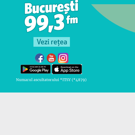
Numarul ascultatorului *ITSY (*4879)