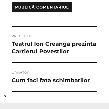
Navigare
PRECEDENT
în
Teatrul Ion Creanga prezinta
Articolul
anterior:
Cartierul Povestilor
articole
URMĂTOR
Cum faci fata schimbarilor
Articolul
următor:
s