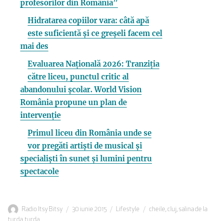
profesorilor din România”
Hidratarea copiilor vara: câtă apă
este suficientă și ce greșeli facem cel
mai des
Evaluarea Națională 2026: Tranziția
către liceu, punctul critic al
abandonului școlar. World Vision
România propune un plan de
intervenție
Primul liceu din România unde se
vor pregăti artiști de musical și
specialiști în sunet și lumini pentru
spectacole
Autor
Publicat
Categorii
Etichete
Radio Itsy Bitsy
30 iunie 2015
Lifestyle
cheile
,
cluj
,
salina de la
pe
turda
,
turda