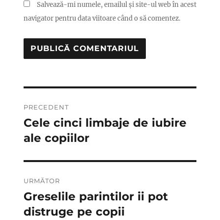
Salvează-mi numele, emailul și site-ul web în acest
navigator pentru data viitoare când o să comentez.
Navigare
PRECEDENT
în
Cele cinci limbaje de iubire
Articolul
anterior:
ale copiilor
articole
URMĂTOR
Greselile parintilor ii pot
Articolul
următor:
distruge pe copii