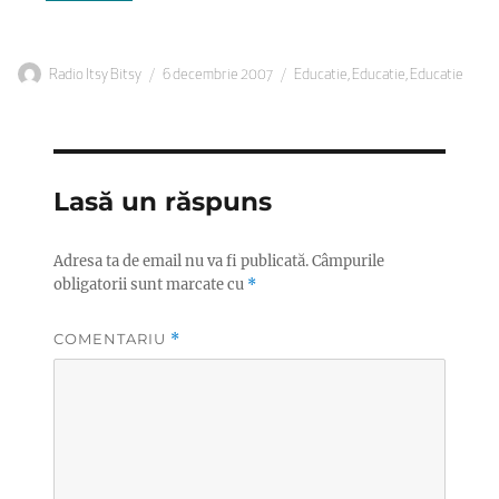
Autor
Publicat
Categorii
Radio Itsy Bitsy
6 decembrie 2007
Educatie
,
Educatie
,
Educatie
pe
Lasă un răspuns
Adresa ta de email nu va fi publicată.
Câmpurile
obligatorii sunt marcate cu
*
COMENTARIU
*