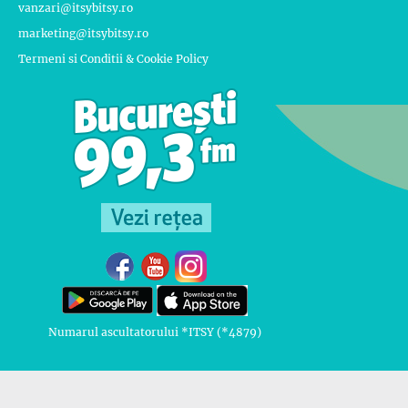
vanzari@itsybitsy.ro
marketing@itsybitsy.ro
Termeni si Conditii & Cookie Policy
Numarul ascultatorului *ITSY (*4879)