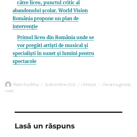
către liceu, punctul critic al
abandonului școlar. World Vision
România propune un plan de
intervenție
Primul liceu din România unde se
vor pregăti artiști de musical și
specialiști în sunet și lumini pentru
spectacole
Autor
Publicat
Categorii
Etichete
Radio Itsy Bitsy
19 decembrie 2014
Lifestyle
cheratina
,
genele
,
pe
rimel
Lasă un răspuns