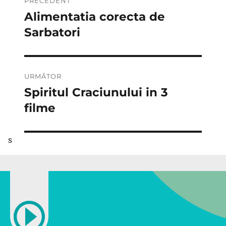
PRECEDENT
în
Alimentatia corecta de
Articolul
anterior:
Sarbatori
articole
URMĂTOR
Spiritul Craciunului in 3
Articolul
următor:
filme
s