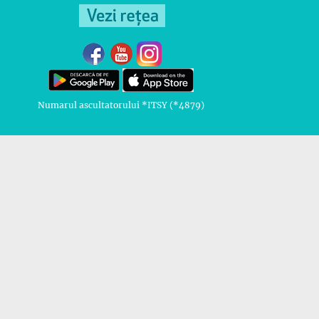
Numarul ascultatorului *ITSY (*4879)