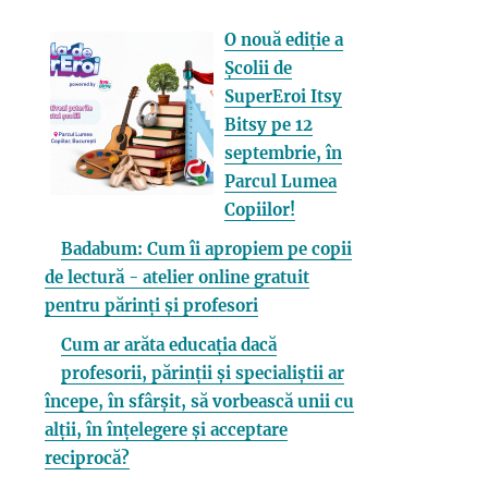
O nouă ediție a
Școlii de
SuperEroi Itsy
Bitsy pe 12
septembrie, în
Parcul Lumea
Copiilor!
Badabum: Cum îi apropiem pe copii
de lectură - atelier online gratuit
pentru părinți și profesori
Cum ar arăta educația dacă
profesorii, părinții și specialiștii ar
începe, în sfârșit, să vorbească unii cu
alții, în înțelegere și acceptare
reciprocă?