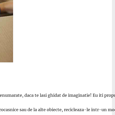
nenumarate, daca te lasi ghidat de imaginatie! Eu iti propu
ctrocasnice sau de la alte obiecte, recicleaza-le intr-un m