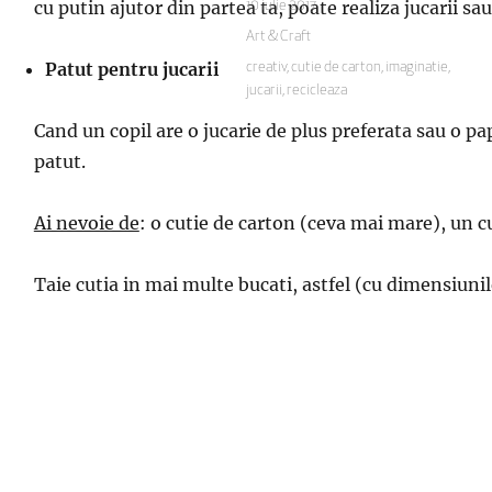
cu putin ajutor din partea ta, poate realiza jucarii sau
Publicat
10 iulie 2017
pe
Categorii
Art & Craft
Patut pentru jucarii
Etichete
creativ
,
cutie de carton
,
imaginatie
,
jucarii
,
recicleaza
Cand un copil are o jucarie de plus preferata sau o pap
patut.
Ai nevoie de
: o cutie de carton (ceva mai mare), un cut
Taie cutia in mai multe bucati, astfel (cu dimensiuni