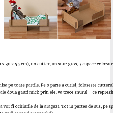
 x 30 x 55 cm), un cutter, un snur gros, 3 capace colorate
hisa pe toate partile. Pe o parte a cutiei, foloseste cutter
taie doua gauri mici; prin ele, va trece snurul – ce reprez
ea vor fi ochiurile de la aragaz). Tot in partea de sus, pe s