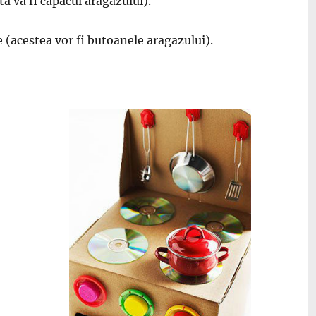
a va fi capacul aragazului).
e (acestea vor fi butoanele aragazului).