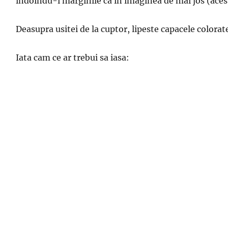
indoindu-i marginile ca in imaginea de mai jos (acest
Deasupra usitei de la cuptor, lipeste capacele colorat
Iata cam ce ar trebui sa iasa: