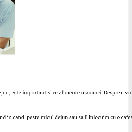
dejun, este important si ce alimente mananci. Despre cea
d in cand, peste micul dejun sau sa il inlocuim cu o cafea