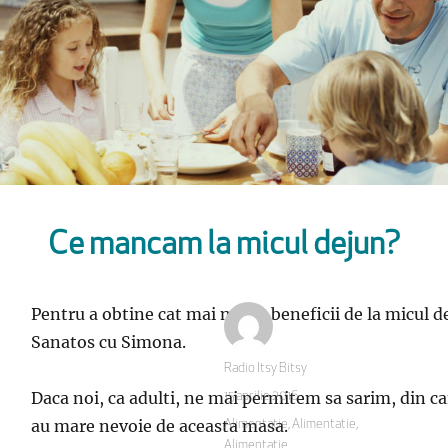
Ce mancam la micul dejun?
Pentru a obtine cat mai multe beneficii de la micul 
Sanatos cu Simona.
Autor
Radio Itsy Bitsy
Daca noi, ca adulti, ne mai permitem sa sarim, din can
Publicat
15 aprilie 2016
pe
au mare nevoie de aceasta masa.
Categorii
Alimentatie
,
Alimentatie
,
Alimentatie