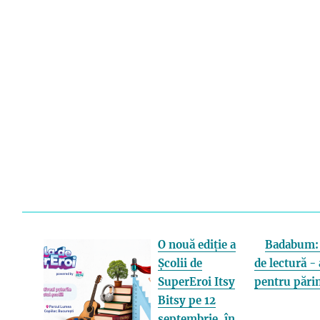
O nouă ediție a
Badabum: 
Școlii de
de lectură - 
SuperEroi Itsy
pentru părin
Bitsy pe 12
septembrie, în