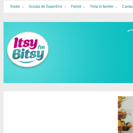
Itsy Bitsy
bucurie in familie
Radio
Scoala de SuperEroi
Parinti
Timp in familie
Campa