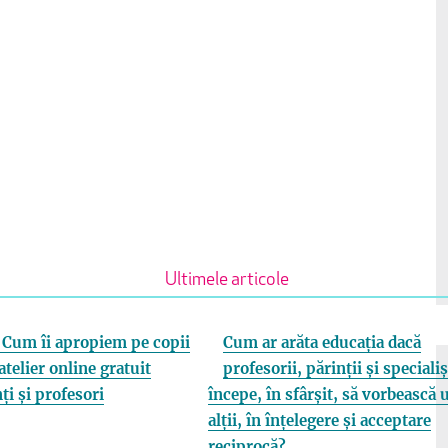
Ultimele articole
Cum îi apropiem pe copii
Cum ar arăta educația dacă
atelier online gratuit
profesorii, părinții și specialiș
ți și profesori
începe, în sfârșit, să vorbească 
alții, în înțelegere și acceptare
reciprocă?