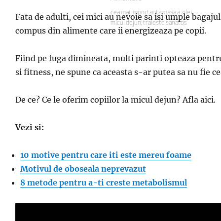
Etichete
cea mai importanta masa a zilei
,
Fata de adulti, cei mici au nevoie sa isi umple bagaju
micul dejun
,
traieste sanatos
compus din alimente care ii energizeaza pe copii.
Fiind pe fuga dimineata, multi parinti opteaza pentru 
si fitness, ne spune ca aceasta s-ar putea sa nu fie ce
De ce? Ce le oferim copiilor la micul dejun? Afla aici.
Vezi si:
10 motive pentru care iti este mereu foame
Motivul de oboseala neprevazut
8 metode pentru a-ti creste metabolismul