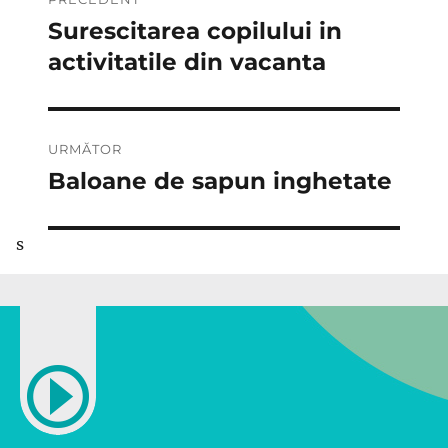
în
Surescitarea copilului in
Articolul
anterior:
activitatile din vacanta
articole
URMĂTOR
Baloane de sapun inghetate
Articolul
următor:
s