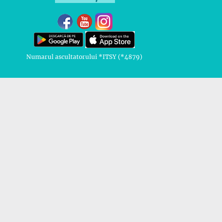
Numarul ascultatorului *ITSY (*4879)