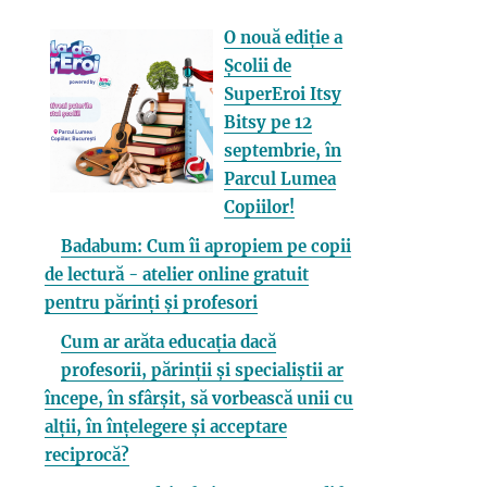
O nouă ediție a
Școlii de
SuperEroi Itsy
Bitsy pe 12
septembrie, în
Parcul Lumea
Copiilor!
Badabum: Cum îi apropiem pe copii
de lectură - atelier online gratuit
pentru părinți și profesori
Cum ar arăta educația dacă
profesorii, părinții și specialiștii ar
începe, în sfârșit, să vorbească unii cu
alții, în înțelegere și acceptare
reciprocă?