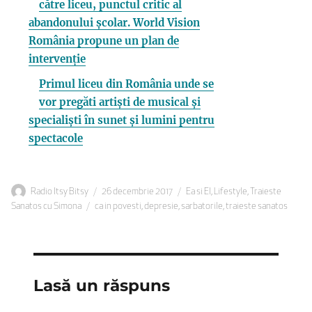
către liceu, punctul critic al
abandonului școlar. World Vision
România propune un plan de
intervenție
Primul liceu din România unde se
vor pregăti artiști de musical și
specialiști în sunet și lumini pentru
spectacole
Autor
Publicat
Categorii
Radio Itsy Bitsy
26 decembrie 2017
Ea si El
,
Lifestyle
,
Traieste
Etichete
pe
Sanatos cu Simona
ca in povesti
,
depresie
,
sarbatorile
,
traieste sanatos
Lasă un răspuns