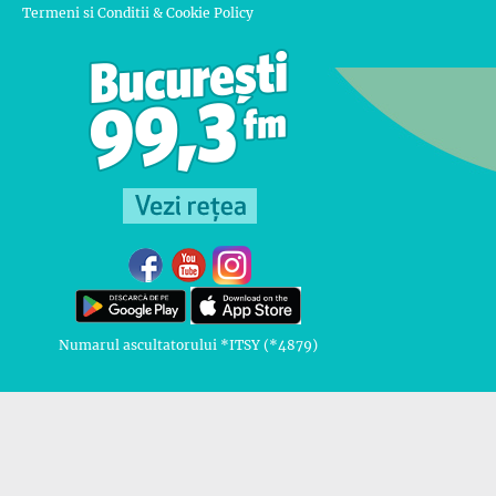
Termeni si Conditii & Cookie Policy
Numarul ascultatorului *ITSY (*4879)