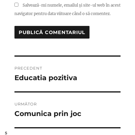
Salvează-mi numele, emailul și site-ul web în acest
navigator pentru data viitoare când o să comentez.
Navigare
PRECEDENT
în
Educatia pozitiva
Articolul
anterior:
articole
URMĂTOR
Comunica prin joc
Articolul
următor:
s