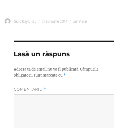
Autor
Publicat
Categorii
Radio Itsy Bitsy
2 februarie 2014
Sanatate
pe
Lasă un răspuns
Adresa ta de email nu va fi publicată.
Câmpurile
obligatorii sunt marcate cu
*
COMENTARIU
*