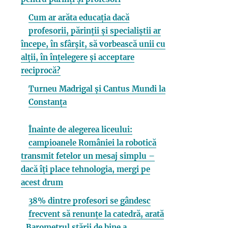
Cum ar arăta educația dacă
profesorii, părinții și specialiștii ar
începe, în sfârșit, să vorbească unii cu
alții, în înțelegere și acceptare
reciprocă?
Turneu Madrigal și Cantus Mundi la
Constanța
Înainte de alegerea liceului:
campioanele României la robotică
transmit fetelor un mesaj simplu –
dacă îți place tehnologia, mergi pe
acest drum
38% dintre profesori se gândesc
frecvent să renunțe la catedră, arată
„Barometrul stării de bine a