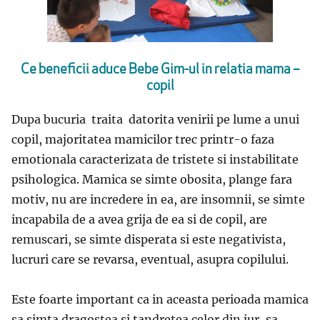
Ce beneficii aduce Bebe Gim-ul in relatia mama –
copil
Dupa bucuria traita datorita venirii pe lume a unui
copil, majoritatea mamicilor trec printr-o faza
emotionala caracterizata de tristete si instabilitate
psihologica. Mamica se simte obosita, plange fara
motiv, nu are incredere in ea, are insomnii, se simte
incapabila de a avea grija de ea si de copil, are
remuscari, se simte disperata si este negativista,
lucruri care se revarsa, eventual, asupra copilului.
Este foarte important ca in aceasta perioada mamica
sa simta dragostea si tandretea celor din jur, sa