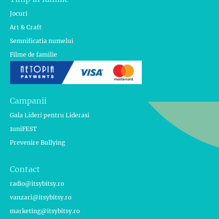
Jocuri
Art & Craft
Semnificatia numelui
Filme de familie
Campanii
Gala Lideri pentru Liderasi
1uniFEST
Prevenire Bullying
Contact
radio@itsybitsy.ro
vanzari@itsybitsy.ro
marketing@itsybitsy.ro