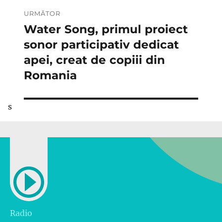
URMĂTOR
Water Song, primul proiect
Articolul
următor:
sonor participativ dedicat
apei, creat de copiii din
Romania
s
Radio