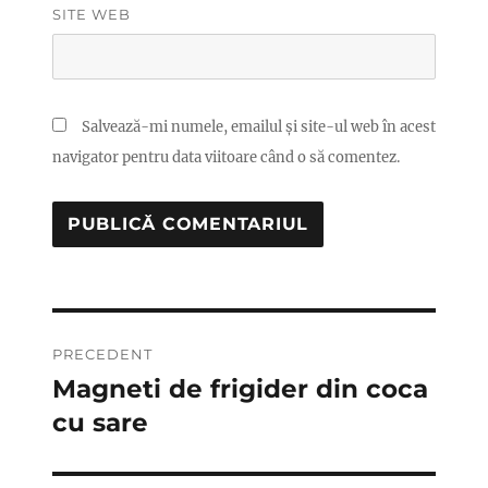
SITE WEB
Salvează-mi numele, emailul și site-ul web în acest
navigator pentru data viitoare când o să comentez.
Navigare
PRECEDENT
în
Magneti de frigider din coca
Articolul
anterior:
cu sare
articole