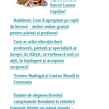
Parcul Lumea
Copiilor!
Badabum: Cum îi apropiem pe copii
de lectură - atelier online gratuit
pentru părinți și profesori
Cum ar arăta educația dacă
profesorii, părinții și specialiștii ar
începe, în sfârșit, să vorbească unii cu
alții, în înțelegere și acceptare
reciprocă?
Turneu Madrigal și Cantus Mundi la
Constanța
Înainte de alegerea liceului:
campioanele României la robotică
transmit fetelor un mesaj simplu –