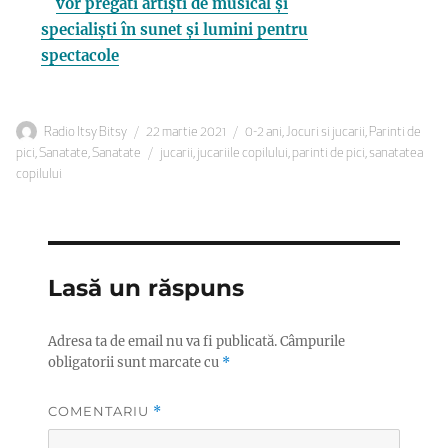
vor pregăti artiști de musical și
specialiști în sunet și lumini pentru
spectacole
Autor
Publicat
Categorii
Radio Itsy Bitsy
22 martie 2021
0-2 ani
,
Jocuri si jucarii
,
Parinti de
pe
Etichete
pici
,
Sanatate
,
Sanatate
jucarii
,
jucariile copilului
,
parinti de pici
,
sanatatea
copilului
Lasă un răspuns
Adresa ta de email nu va fi publicată.
Câmpurile
obligatorii sunt marcate cu
*
COMENTARIU
*