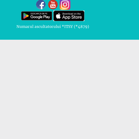
Numarul ascultatorului *ITSY (*4879)