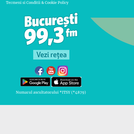
Termeni si Conditii & Cookie Policy
Numarul ascultatorului *ITSY (*4879)