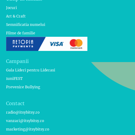
Jocuri
Art & Craft
Semnificatia numelui
Filme de familie
Campanii
Gala Lideri pentru Liderasi
1uniFEST
Prevenire Bullying
Contact
radio@itsybitsy.ro
vanzari@itsybitsy.ro
marketing@itsybitsy.ro