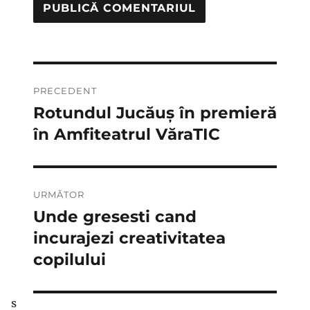
Navigare
PRECEDENT
în
Rotundul Jucăuș în premieră
Articolul
anterior:
în Amfiteatrul VăraTIC
articole
URMĂTOR
Unde gresesti cand
Articolul
următor:
incurajezi creativitatea
copilului
s