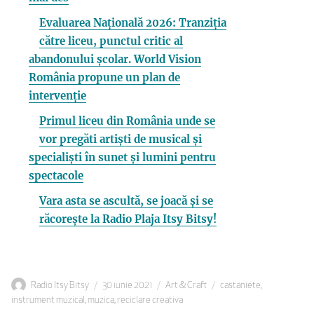
Evaluarea Națională 2026: Tranziția
către liceu, punctul critic al
abandonului școlar. World Vision
România propune un plan de
intervenție
Primul liceu din România unde se
vor pregăti artiști de musical și
specialiști în sunet și lumini pentru
spectacole
Vara asta se ascultă, se joacă și se
răcorește la Radio Plaja Itsy Bitsy!
Autor
Publicat
Categorii
Etichete
Radio Itsy Bitsy
30 iunie 2021
Art & Craft
castaniete
,
pe
instrument muzical
,
muzica
,
reciclare creativa