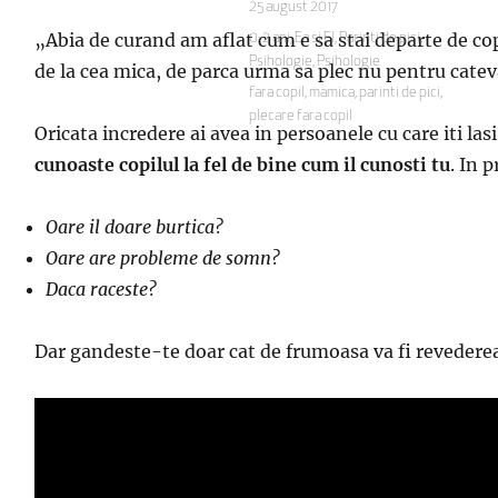
Publicat
25 august 2017
pe
„
A
bia de curand am aflat cum e sa stai departe de cop
Categorii
0-2 ani
,
Ea si El
,
Parinti de pici
,
Psihologie
,
Psihologie
de la cea mica, de parca urma sa plec nu pentru cateva
Etichete
fara copil
,
mamica
,
parinti de pici
,
plecare fara copil
Oricata incredere ai avea in persoanele cu care iti lasi
cunoaste copilul la fel de bine cum il cunosti tu
. In 
Oare il doare burtica?
Oare are probleme de somn?
Daca raceste?
Dar gandeste-te doar cat de frumoasa va fi revederea!