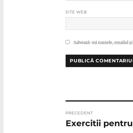
SITE WEB
Salvează-mi numele, emailul și 
Navigare
PRECEDENT
în
Exercitii pentr
Articolul
anterior:
articole