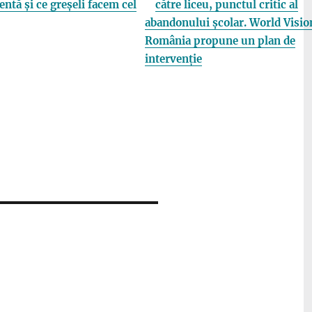
entă și ce greșeli facem cel
către liceu, punctul critic al
abandonului școlar. World Visio
România propune un plan de
intervenție