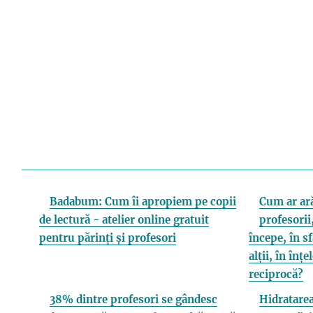
Badabum: Cum îi apropiem pe copii
Cum ar ară
de lectură - atelier online gratuit
profesorii,
pentru părinți și profesori
începe, în s
alții, în înț
reciprocă?
38% dintre profesori se gândesc
Hidratarea