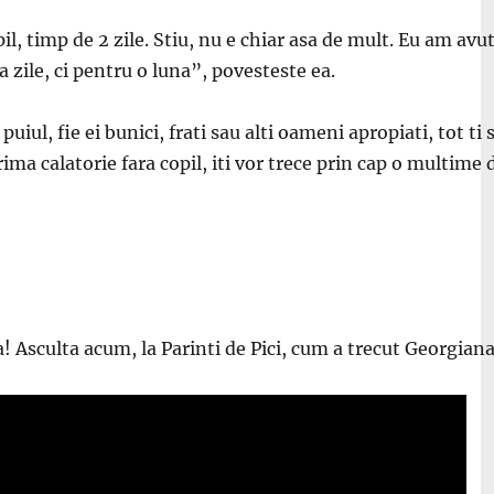
il
,
timp de 2 zile. Stiu, nu e chiar asa de mult. Eu am avu
 zile, ci pentru o luna
”, povesteste ea.
 puiul, fie ei bunici, frati sau alti oameni apropiati, tot t
prima calatorie fara copil, iti vor trece prin cap o multime
 Asculta acum, la Parinti de Pici, cum a trecut Georgiana