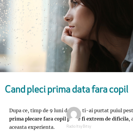
Cand pleci prima data fara copil
Dupa ce, timp de 9 luni de zile, ti-ai purtat puiul pest
prima plecare fara copil poate fi extrem de dificila
, 
aceasta experienta.
Autor
Radio Itsy Bitsy