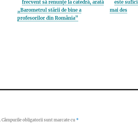
frecvent să renunțe la catedră, arată
este sufici
„Barometrul stării de bine a
mai des
profesorilor din România”
.
Câmpurile obligatorii sunt marcate cu
*