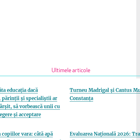
Ultimele articole
ta educația dacă
Turneu Madrigal și Cantus Mu
 părinții și specialiștii ar
Constanța
fârșit, să vorbească unii cu
elegere și acceptare
 copiilor vara: câtă apă
Evaluarea Națională 2026: Tra