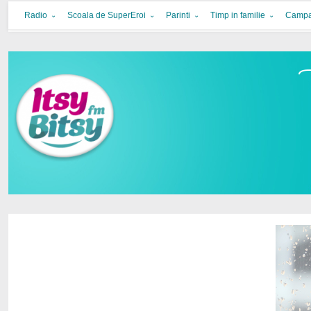
Itsy Bitsy
bucurie in familie
Radio
Scoala de SuperEroi
Parinti
Timp in familie
Campa