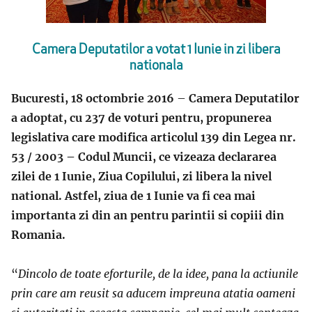
Camera Deputatilor a votat 1 Iunie in zi libera
nationala
Bucuresti, 18 octombrie 2016
–
Camera Deputatilor
a adoptat, cu 237 de voturi pentru, propunerea
legislativa care modifica articolul 139 din Legea nr.
53 / 2003 – Codul Muncii, ce vizeaza declararea
zilei de 1 Iunie, Ziua Copilului, zi libera la nivel
national. Astfel, ziua de 1 Iunie va fi cea mai
importanta zi din an pentru parintii si copiii din
Romania.
“
Dincolo de toate eforturile, de la idee,
pana
la
actiunile
prin care am
reusit
s
a
aducem
i
mpreuna
atatia
oameni