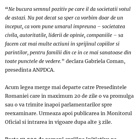
“
Ne bucur
a
semnul pozitiv pe care
i
l
da societatii
votul
de
astazi.
Nu pot
decat
sa sper
c
a
vorbim doar de un
inceput
, c
a
vom pune
umarul
i
mpreun
a
– societatea
civil
a
,
autoritatile
, liderii de opinie, companiile – s
a
facem
cat
mai multe
actiuni
i
n sprijinul copiilor
s
i
parintilor
, pentru familii din ce
i
n ce mai
sanatoase
din
toate punctele de vedere.
” declara Gabriela Coman,
presedinta ANPDCA.
Acum legea merge mai departe catre Presedintele
Romaniei care in maximum 20 de zile o va promulga
sau o va trimite inapoi parlamentarilor spre
reexaminare. Urmeaza apoi publicarea in Monitorul
Oficial si intrarea in vigoare dupa alte 3 zile.