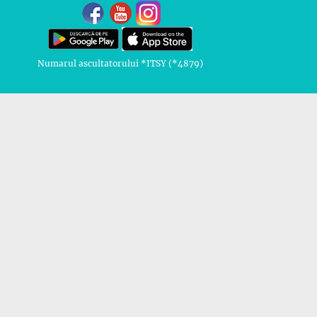
Numarul ascultatorului *ITSY (*4879)