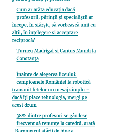
Cum ar arăta educația dacă
profesorii, părinții și specialiștii ar
începe, în sfârșit, să vorbească unii cu
alții, în înțelegere și acceptare
reciprocă?
Turneu Madrigal și Cantus Mundi la
Constanța
Înainte de alegerea liceului:
campioanele României la robotică
transmit fetelor un mesaj simplu –
dacă îți place tehnologia, mergi pe
acest drum
38% dintre profesori se gândesc
frecvent să renunțe la catedră, arată
„Barometrul stării de bine a