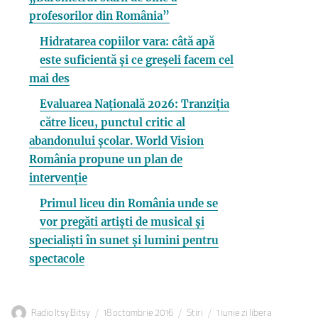
profesorilor din România”
Hidratarea copiilor vara: câtă apă
este suficientă și ce greșeli facem cel
mai des
Evaluarea Națională 2026: Tranziția
către liceu, punctul critic al
abandonului școlar. World Vision
România propune un plan de
intervenție
Primul liceu din România unde se
vor pregăti artiști de musical și
specialiști în sunet și lumini pentru
spectacole
Autor
Publicat
Categorii
Etichete
Radio Itsy Bitsy
18 octombrie 2016
Stiri
1 iunie zi libera