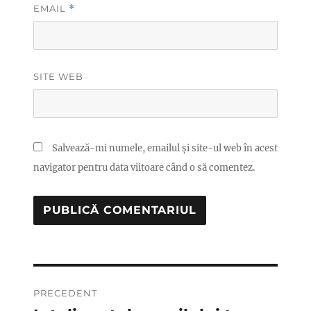
EMAIL
*
SITE WEB
Salvează-mi numele, emailul și site-ul web în acest
navigator pentru data viitoare când o să comentez.
Navigare
PRECEDENT
în