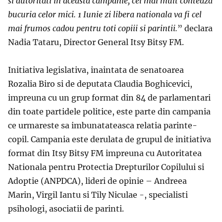
s
i
autoritati
i
n aceast
a
campanie, cel mai mult conteaz
a
bucuria celor mici. 1 Iunie zi liber
a
nationala
va fi cel
mai frumos cadou pentru to
t
i copiii
s
i
parintii.
” declara
Nadia Tataru, Director General Itsy Bitsy FM.
Initiativa legislativa, inaintata de senatoarea
Rozalia Biro si de deputata Claudia Boghicevici,
impreuna cu un grup format din 84 de parlamentari
din toate partidele politice, este parte din campania
ce urmareste sa imbunatateasca relatia parinte-
copil. Campania este derulata de grupul de initiativa
format din Itsy Bitsy FM impreuna cu Autoritatea
Nationala pentru Protectia Drepturilor Copilului si
Adoptie (ANPDCA), lideri de opinie – Andreea
Marin, Virgil Iantu si Tily Niculae -, specialisti
psihologi, asociatii de parinti.