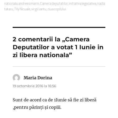
pe
nationala
,
andreea marin
,
Camera deputatilor
,
initiativa legislativa
,
nadia
tataru
,
Tily Nicuale
,
virgil iantu
,
ziua copilului
2 comentarii la „Camera
Deputatilor a votat 1 Iunie in
zi libera nationala”
Maria Dorina
spune:
19 octombrie 2016 la 16:56
Sunt de acord ca de 1Iunie să fie zi liberă
,pentru părinţi şi copiii.