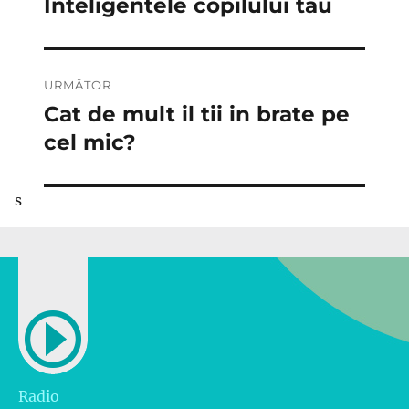
Inteligentele copilului tau
Articolul
anterior:
articole
URMĂTOR
Cat de mult il tii in brate pe
Articolul
următor:
cel mic?
s
Radio