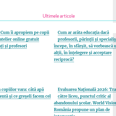
Ultimele articole
Cum îi apropiem pe copii
Cum ar arăta educația dacă
atelier online gratuit
profesorii, părinții și specialiș
ți și profesori
începe, în sfârșit, să vorbească 
alții, în înțelegere și acceptare
reciprocă?
 copiilor vara: câtă apă
Evaluarea Națională 2026: Tra
entă și ce greșeli facem cel
către liceu, punctul critic al
abandonului școlar. World Visio
România propune un plan de