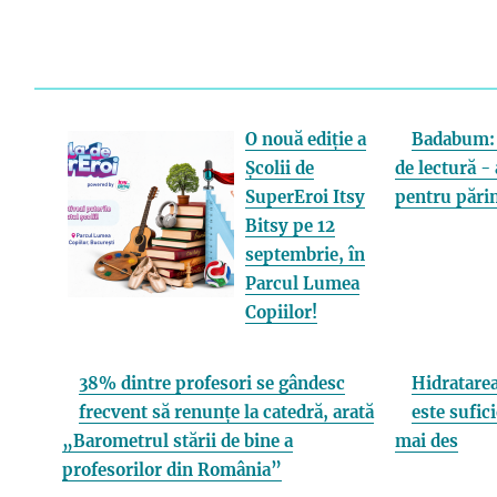
O nouă ediție a
Badabum: 
Școlii de
de lectură - 
SuperEroi Itsy
pentru părin
Bitsy pe 12
septembrie, în
Parcul Lumea
Copiilor!
38% dintre profesori se gândesc
Hidratarea
frecvent să renunțe la catedră, arată
este sufici
„Barometrul stării de bine a
mai des
profesorilor din România”