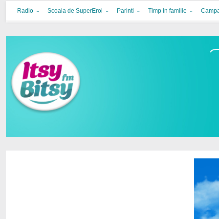
Itsy Bitsy
bucurie in familie
Radio
Scoala de SuperEroi
Parinti
Timp in familie
Campa