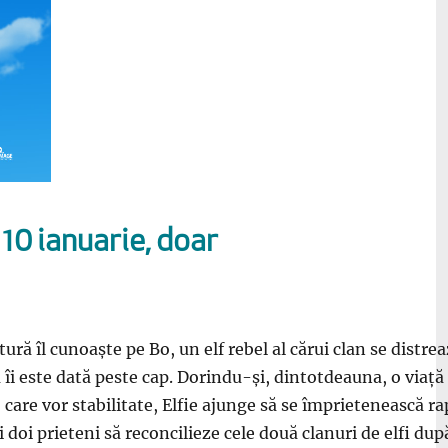
 10 ianuarie, doar
ntură îl cunoaște pe Bo, un elf rebel al cărui clan se dist
a îi este dată peste cap. Dorindu-și, dintotdeauna, o via
are vor stabilitate, Elfie ajunge să se împrietenească rapi
ei doi prieteni să reconcilieze cele două clanuri de elfi d