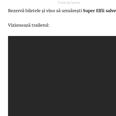
pe
Categorii
Filme de familie
Rezervă biletele și vino să urmărești
Super Elfii salv
Vizionează trailerul: