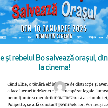
 și rebelul Bo salvează orașul, din
la cinema!
Când Elfie, o tânără elf iubitoare de distracție și ave
a face lucruri îndrăznețe și nu neapărat legale, lume
nemulțumirea membrilor mai în vârstă ai clanului ei, c
Autor
Radio Itsy Bitsy
Polipette, se află constant pe urmele lor. Vor reuși c
Publicat
9 ianuarie 2025