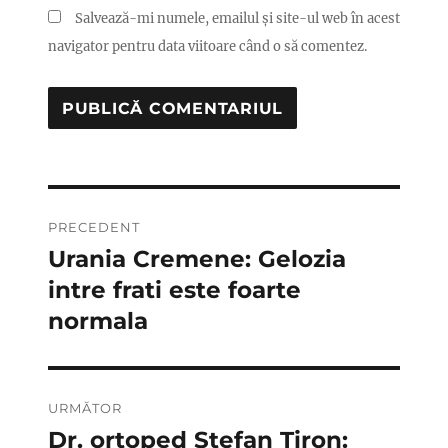
Salvează-mi numele, emailul și site-ul web în acest
navigator pentru data viitoare când o să comentez.
Navigare
PRECEDENT
în
Urania Cremene: Gelozia
Articolul
anterior:
intre frati este foarte
articole
normala
URMĂTOR
Dr. ortoped Stefan Tiron:
Articolul