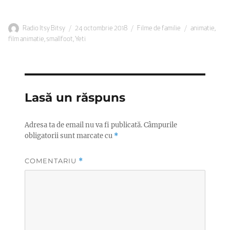
Autor
Publicat
Categorii
Etichete
Radio Itsy Bitsy
24 octombrie 2018
Filme de familie
animatie
,
pe
film animatie
,
smallfoot
,
Yeti
Lasă un răspuns
Adresa ta de email nu va fi publicată.
Câmpurile
obligatorii sunt marcate cu
*
COMENTARIU
*