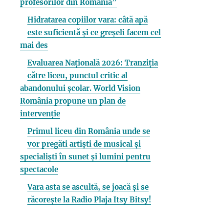
profesorilor din România”
Hidratarea copiilor vara: câtă apă
este suficientă și ce greșeli facem cel
mai des
Evaluarea Națională 2026: Tranziția
către liceu, punctul critic al
abandonului școlar. World Vision
România propune un plan de
intervenție
Primul liceu din România unde se
vor pregăti artiști de musical și
specialiști în sunet și lumini pentru
spectacole
Vara asta se ascultă, se joacă și se
răcorește la Radio Plaja Itsy Bitsy!