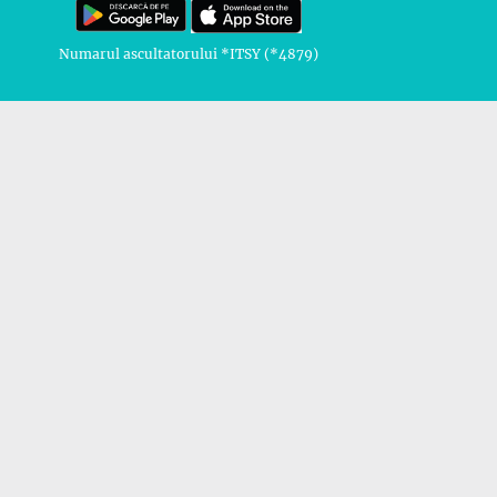
Numarul ascultatorului *ITSY (*4879)