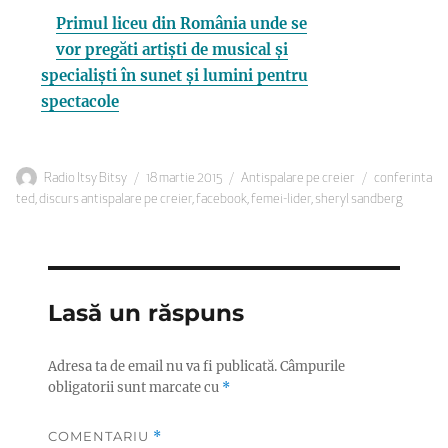
Primul liceu din România unde se
vor pregăti artiști de musical și
specialiști în sunet și lumini pentru
spectacole
Autor
Publicat
Categorii
Etichete
Radio Itsy Bitsy
18 martie 2015
Antispalare pe creier
conferinta
pe
ted
,
discurs antispalare pe creier
,
facebook
,
femei-lider
,
sheryl sandberg
Lasă un răspuns
Adresa ta de email nu va fi publicată.
Câmpurile
obligatorii sunt marcate cu
*
COMENTARIU
*