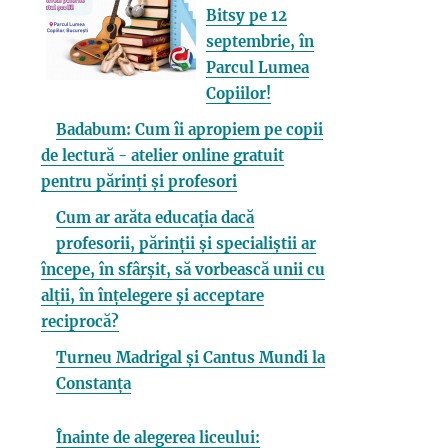
Bitsy pe 12
septembrie, în
Parcul Lumea
Copiilor!
Badabum: Cum îi apropiem pe copii
de lectură - atelier online gratuit
pentru părinți și profesori
Cum ar arăta educația dacă
profesorii, părinții și specialiștii ar
începe, în sfârșit, să vorbească unii cu
alții, în înțelegere și acceptare
reciprocă?
Turneu Madrigal și Cantus Mundi la
Constanța
Înainte de alegerea liceului: