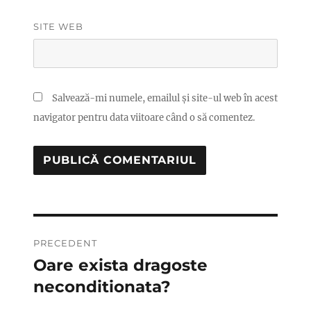
SITE WEB
Salvează-mi numele, emailul și site-ul web în acest
navigator pentru data viitoare când o să comentez.
Navigare
PRECEDENT
în
Oare exista dragoste
Articolul
anterior:
neconditionata?
articole