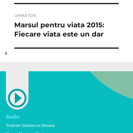
URMĂTOR
Marsul pentru viata 2015:
Articolul
următor:
Fiecare viata este un dar
s
Radio
Traieste Sanatos cu Simona