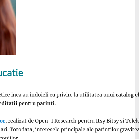
ucatie
tice inca au indoieli cu privire la utilitatea unui
catalog e
ditatii pentru parinti
.
lor
, realizat de Open-I Research pentru Itsy Bitsy si Tele
ari. Totodata, interesele principale ale parintilor gravitea
copiilor.