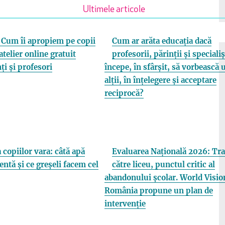
Ultimele articole
Cum îi apropiem pe copii
Cum ar arăta educația dacă
atelier online gratuit
profesorii, părinții și specialiș
ți și profesori
începe, în sfârșit, să vorbească 
alții, în înțelegere și acceptare
reciprocă?
 copiilor vara: câtă apă
Evaluarea Națională 2026: Tra
entă și ce greșeli facem cel
către liceu, punctul critic al
abandonului școlar. World Visio
România propune un plan de
intervenție