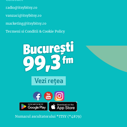
radio@itsybitsy.ro
vanzari@itsybitsy.ro
marketing@itsybitsy.ro
Termeni si Conditii & Cookie Policy
Numarul ascultatorului *ITSY (*4879)