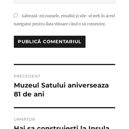
Salvează-mi numele, emailul și site-ul web în acest
navigator pentru data viitoare când o să comentez.
Navigare
PRECEDENT
în
Muzeul Satului aniverseaza
Articolul
anterior:
81 de ani
articole
URMĂTOR
Hai sa construiesti la Insula
Articolul