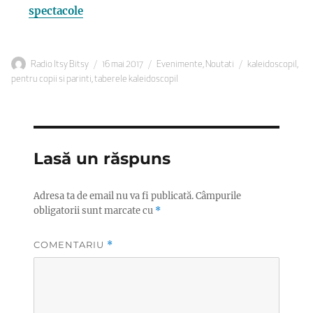
spectacole
Autor
Publicat
Categorii
Etichete
Radio Itsy Bitsy
16 mai 2017
Evenimente
,
Noutati
kaleidoscopil
,
pe
pentru copii si parinti
,
taberele kaleidoscopil
Lasă un răspuns
Adresa ta de email nu va fi publicată.
Câmpurile
obligatorii sunt marcate cu
*
COMENTARIU
*