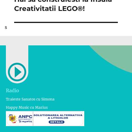
următor:
Creativitatii LEGO®!
s
Radio
Traieste Sanatos cu Simona
Happy Music cu Marius