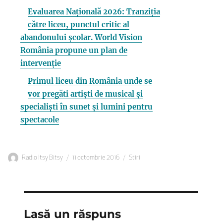
Evaluarea Națională 2026: Tranziția
către liceu, punctul critic al
abandonului școlar. World Vision
România propune un plan de
intervenție
Primul liceu din România unde se
vor pregăti artiști de musical și
specialiști în sunet și lumini pentru
spectacole
Autor
Publicat
Categorii
Radio Itsy Bitsy
11 octombrie 2016
Stiri
pe
Lasă un răspuns