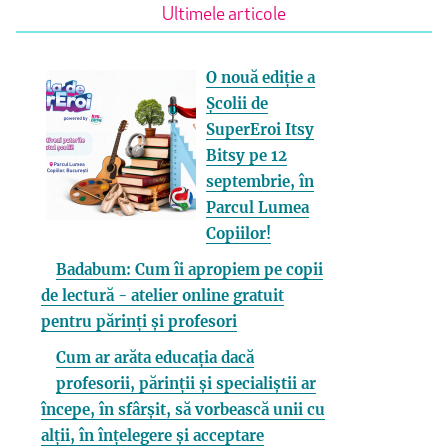
Ultimele articole
O nouă ediție a
Școlii de
SuperEroi Itsy
Bitsy pe 12
septembrie, în
Parcul Lumea
Copiilor!
Badabum: Cum îi apropiem pe copii
de lectură - atelier online gratuit
pentru părinți și profesori
Cum ar arăta educația dacă
profesorii, părinții și specialiștii ar
începe, în sfârșit, să vorbească unii cu
alții, în înțelegere și acceptare