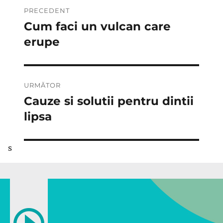
Navigare
PRECEDENT
în
Cum faci un vulcan care
Articolul
anterior:
erupe
articole
URMĂTOR
Cauze si solutii pentru dintii
Articolul
următor:
lipsa
s