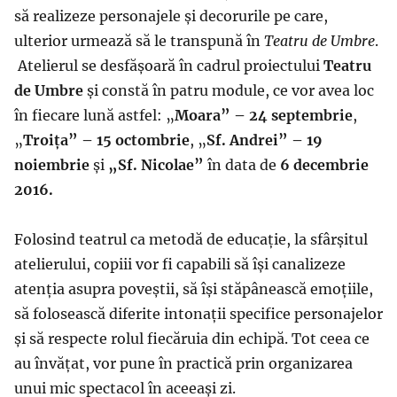
să realizeze personajele şi decorurile pe care,
ulterior urmează să le transpună în
Teatru de Umbre
.
Atelierul se desfăşoară în cadrul proiectului
Teatru
de Umbre
şi constă în patru module, ce vor avea loc
în fiecare lună astfel: „
Moara” – 24 septembrie
,
„
Troiţa” – 15 octombrie
, „
Sf. Andrei” – 19
noiembrie
şi
„Sf. Nicolae”
în data de
6 decembrie
2016.
Folosind teatrul ca metodă de educaţie, la sfârşitul
atelierului, copiii vor fi capabili să îşi canalizeze
atenţia asupra poveştii, să îşi stăpânească emoţiile,
să folosească diferite intonaţii specifice personajelor
şi să respecte rolul fiecăruia din echipă. Tot ceea ce
au învăţat, vor pune în practică prin organizarea
unui mic spectacol în aceeaşi zi.