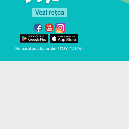
Numarul ascultatorului *ITSY (*4879)