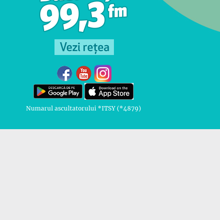
Numarul ascultatorului *ITSY (*4879)