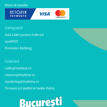
Filme de familie
Campanii
Gala Lideri pentru Liderasi
1uniFEST
Prevenire Bullying
Contact
radio@itsybitsy.ro
vanzari@itsybitsy.ro
marketing@itsybitsy.ro
Termeni si Conditii & Cookie Policy