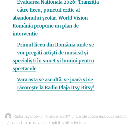
Evaluarea Națională 2026: Tranziția
către liceu, punctul critic al
abandonului școlar. World Vision
România propune un plan de
intervenție
Primul liceu din România unde se
vor pregăti artiști de musical și
specialiști în sunet și lumini pentru
spectacole
Vara asta se ascultă, se joacă și se
răcorește la Radio Plaja Itsy Bitsy!
Autor
Publicat
Categorii
Radio Itsy Bitsy
31 ianuarie 2017
Cartile copilariei
,
Educatie
,
Stiri
Etichete
pe
asociatia curtea veche
,
copii
,
itsy bitsy
,
lectura