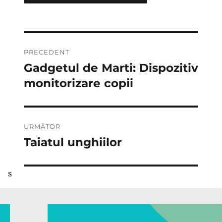
Navigare
PRECEDENT
în
Gadgetul de Marti: Dispozitiv
Articolul
anterior:
monitorizare copii
articole
URMĂTOR
Taiatul unghiilor
Articolul
următor:
s