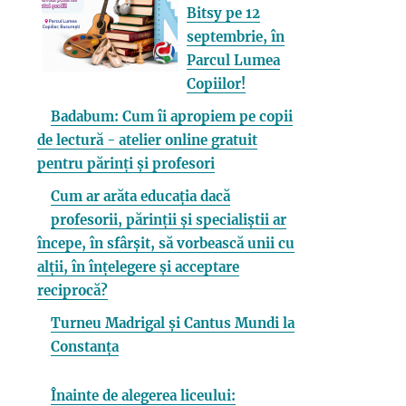
Bitsy pe 12
septembrie, în
Parcul Lumea
Copiilor!
Badabum: Cum îi apropiem pe copii
de lectură - atelier online gratuit
pentru părinți și profesori
Cum ar arăta educația dacă
profesorii, părinții și specialiștii ar
începe, în sfârșit, să vorbească unii cu
alții, în înțelegere și acceptare
reciprocă?
Turneu Madrigal și Cantus Mundi la
Constanța
Înainte de alegerea liceului: