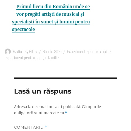
Primul liceu din România unde se
vor pregăti artiști de musical și
specialiști în sunet și lumini pentru
spectacole
Autor
Publicat
Categorii
Etichete
Radio Itsy Bitsy
8 iunie 2016
Experimente pentru copii
pe
experiment pentru copii
,
in familie
Lasă un răspuns
Adresa ta de email nu va fi publicată.
Câmpurile
obligatorii sunt marcate cu
*
COMENTARIU
*