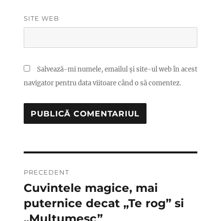
SITE WEB
Salvează-mi numele, emailul și site-ul web în acest
navigator pentru data viitoare când o să comentez.
Navigare
PRECEDENT
în
Cuvintele magice, mai
Articolul
anterior:
puternice decat „Te rog” si
articole
„Multumesc”