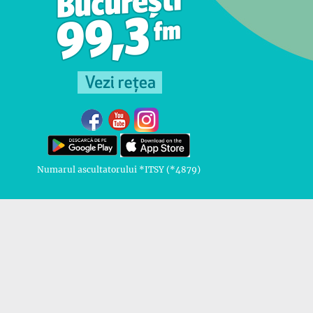
Numarul ascultatorului *ITSY (*4879)