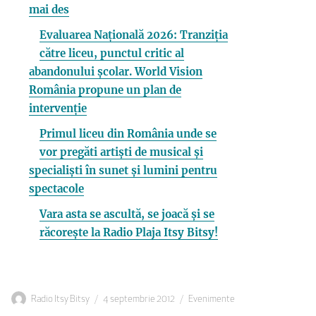
mai des
Evaluarea Națională 2026: Tranziția
către liceu, punctul critic al
abandonului școlar. World Vision
România propune un plan de
intervenție
Primul liceu din România unde se
vor pregăti artiști de musical și
specialiști în sunet și lumini pentru
spectacole
Vara asta se ascultă, se joacă și se
răcorește la Radio Plaja Itsy Bitsy!
Autor
Publicat
Categorii
Radio Itsy Bitsy
4 septembrie 2012
Evenimente
pe