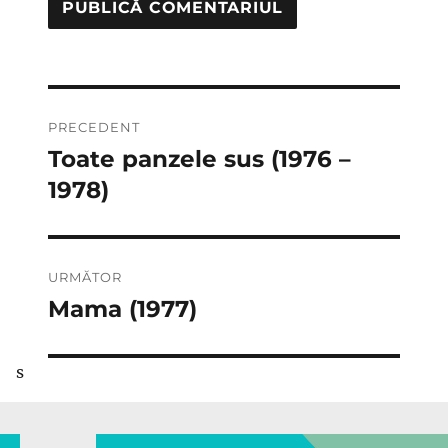
Navigare
PRECEDENT
în
Toate panzele sus (1976 –
Articolul
anterior:
1978)
articole
URMĂTOR
Mama (1977)
Articolul
următor:
s