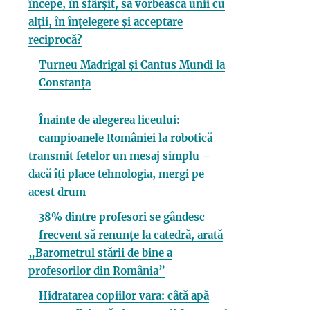
începe, în sfârșit, să vorbească unii cu
alții, în înțelegere și acceptare
reciprocă?
Turneu Madrigal și Cantus Mundi la
Constanța
Înainte de alegerea liceului:
campioanele României la robotică
transmit fetelor un mesaj simplu –
dacă îți place tehnologia, mergi pe
acest drum
38% dintre profesori se gândesc
frecvent să renunțe la catedră, arată
„Barometrul stării de bine a
profesorilor din România”
Hidratarea copiilor vara: câtă apă