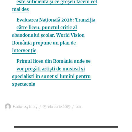
este suficientă și ce greșeli facem cel
mai des
Evaluarea Națională 2026: Tranziția
către liceu, punctul critic al
abandonului școlar. World Vision
România propune un plan de
intervenție
Primul liceu din România unde se
vor pregăti artiști de musical și
specialiști în sunet și lumini pentru
spectacole
Autor
Publicat
Categorii
Radio Itsy Bitsy
15 februarie 2019
Stiri
pe