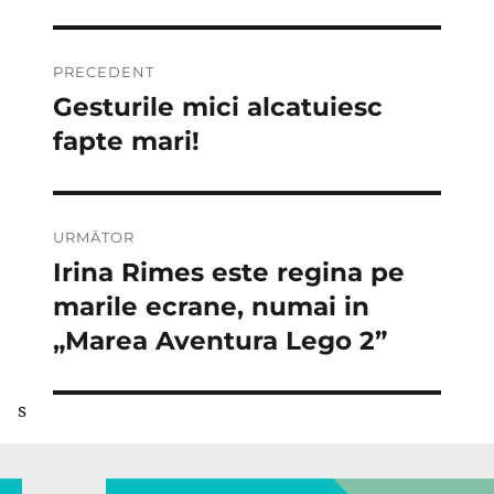
Navigare
PRECEDENT
în
Gesturile mici alcatuiesc
Articolul
anterior:
fapte mari!
articole
URMĂTOR
Irina Rimes este regina pe
Articolul
următor:
marile ecrane, numai in
„Marea Aventura Lego 2”
s