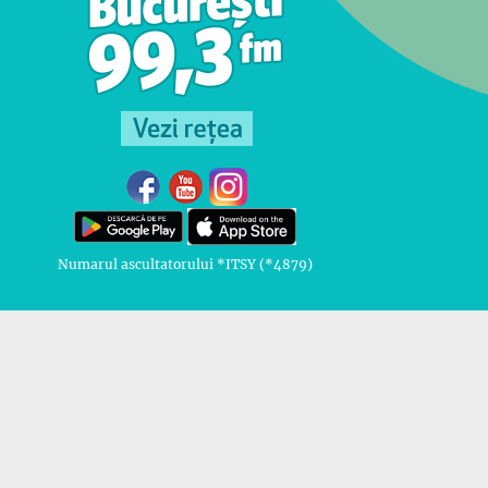
Numarul ascultatorului *ITSY (*4879)