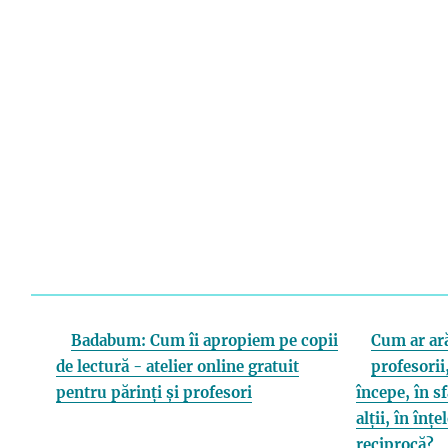
Badabum: Cum îi apropiem pe copii
Cum ar ară
de lectură - atelier online gratuit
profesorii,
pentru părinți și profesori
începe, în s
alții, în înț
reciprocă?