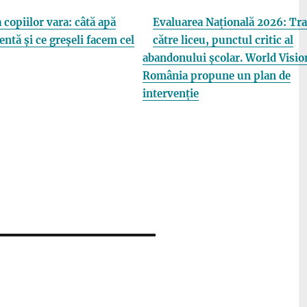
 copiilor vara: câtă apă
Evaluarea Națională 2026: Tra
entă și ce greșeli facem cel
către liceu, punctul critic al
abandonului școlar. World Visio
România propune un plan de
intervenție