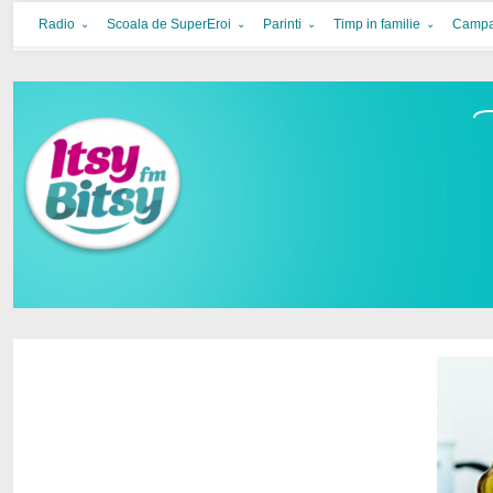
Itsy Bitsy
bucurie in familie
Radio
Scoala de SuperEroi
Parinti
Timp in familie
Campa