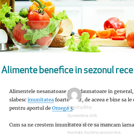
Alimente benefice in sezonul rece
Alimentele nesanatoase sunt daunatoare in general, i
slabesc
imunitatea
foarte mult, de aceea e bine sa le
pentru aportul de
Omega 3
.
Autor
Radio Itsy Bitsy
Publicat
29 noiembrie 2016
pe
Cum sa ne crestem imunitatea si ce sa mancam iarna n
Categorii
Traieste Sanatos cu Simona
Etichete
imunitate
,
itsy bitsy
,
sezonul rece
,