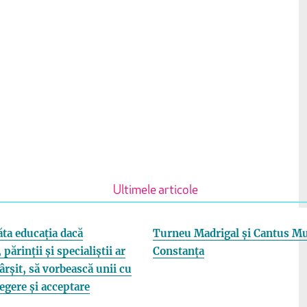
Ultimele articole
ta educația dacă
Turneu Madrigal și Cantus Mu
 părinții și specialiștii ar
Constanța
fârșit, să vorbească unii cu
elegere și acceptare