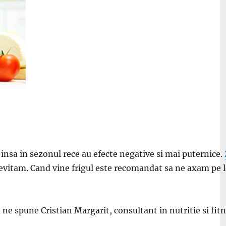
nsa in sezonul rece au efecte negative si mai puternice.
 evitam. Cand vine frigul este recomandat sa ne axam pe l
e spune Cristian Margarit, consultant in nutritie si fitn