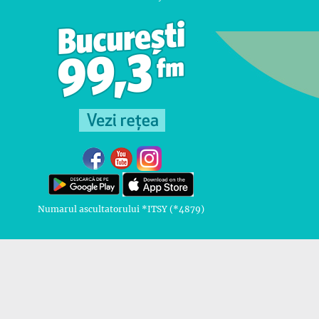
Numarul ascultatorului *ITSY (*4879)