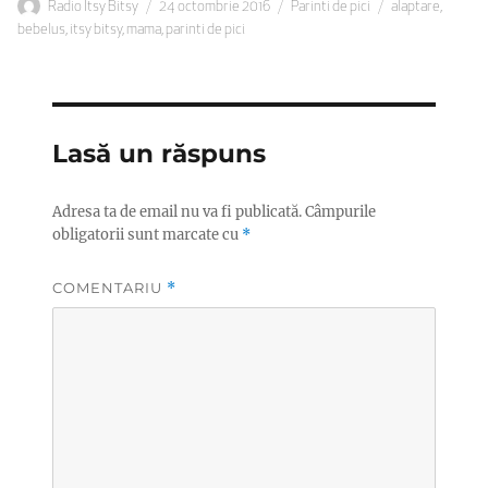
Autor
Publicat
Categorii
Etichete
Radio Itsy Bitsy
24 octombrie 2016
Parinti de pici
alaptare
,
pe
bebelus
,
itsy bitsy
,
mama
,
parinti de pici
Lasă un răspuns
Adresa ta de email nu va fi publicată.
Câmpurile
obligatorii sunt marcate cu
*
COMENTARIU
*