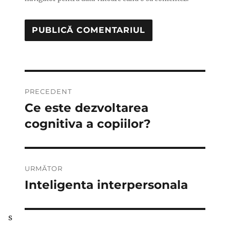
Navigare
PRECEDENT
în
Ce este dezvoltarea
Articolul
anterior:
cognitiva a copiilor?
articole
URMĂTOR
Inteligenta interpersonala
Articolul
următor:
s