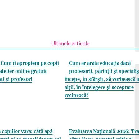
Ultimele articole
Cum îi apropiem pe copii
Cum ar arăta educația dacă
atelier online gratuit
profesorii, părinții și specialiș
ți și profesori
începe, în sfârșit, să vorbească 
alții, în înțelegere și acceptare
reciprocă?
 copiilor vara: câtă apă
Evaluarea Națională 2026: Tra