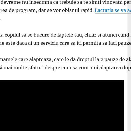
evreme nu inseamna ca trebuie sa te simti vinovata pentru 
area de program, dar se vor obisnui rapid.
Lactatia se va 
.
juta copilul sa se bucure de laptele tau, chiar si atunci cand
e este daca ai un serviciu care sa iti permita sa faci pauz
mamele care alapteaza, care le da dreptul la 2 pauze de al
mai multe sfaturi despre cum sa continui alaptarea dupa ce