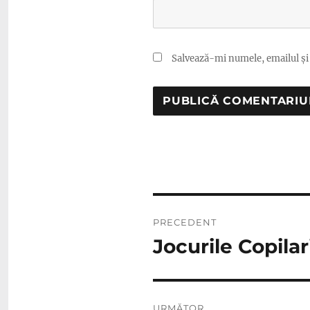
Salvează-mi numele, emailul și 
Navigare
PRECEDENT
în
Jocurile Copilari
Articolul
anterior:
articole
URMĂTOR