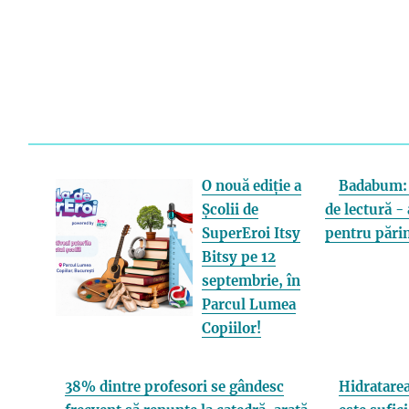
O nouă ediție a
Badabum: 
Școlii de
de lectură - 
SuperEroi Itsy
pentru părin
Bitsy pe 12
septembrie, în
Parcul Lumea
Copiilor!
38% dintre profesori se gândesc
Hidratarea