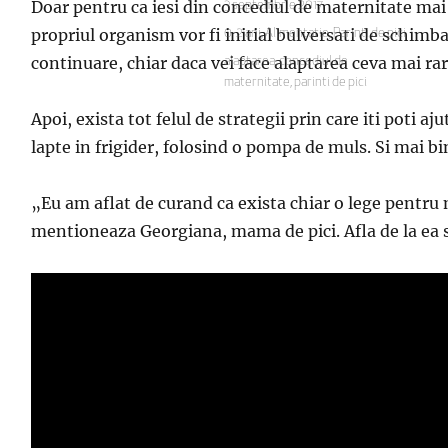
Doar pentru ca iesi din concediul de maternitate mai d
Publicat
3 septembrie 2017
pe
propriul organism vor fi initial bulversati de schimb
Categorii
0-2 ani
,
Alimentatie
,
Parinti de pici
continuare, chiar daca vei face alaptarea ceva mai rar
Etichete
alaptarea
,
concediul de
maternitate
,
parinti de pici
Apoi, exista tot felul de strategii prin care iti poti a
lapte in frigider, folosind o pompa de muls. Si mai bin
„Eu am aflat de curand ca exista chiar o lege pentru 
mentioneaza Georgiana, mama de pici. Afla de la ea si 