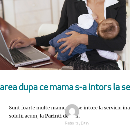
area dupa ce mama s-a intors la se
Sunt foarte multe mame care se intorc la serviciu in
solutii acum, la
Parinti de Pici
.
Autor
Radio Itsy Bitsy