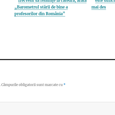
frecvent să renunțe la catedră, arată
este sufici
„Barometrul stării de bine a
mai des
profesorilor din România”
.
Câmpurile obligatorii sunt marcate cu
*