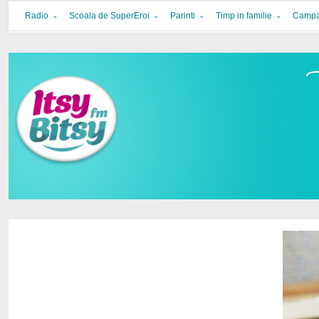
Itsy Bitsy
bucurie in familie
Radio
Scoala de SuperEroi
Parinti
Timp in familie
Campa