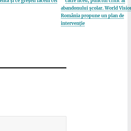
entă și ce greșeli facem cel
către liceu, punctul critic al
abandonului școlar. World Visio
România propune un plan de
intervenție