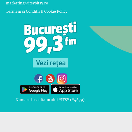
marketing@itsybitsy.ro
Termeni si Conditii & Cookie Policy
Numarul ascultatorului *ITSY (*4879)