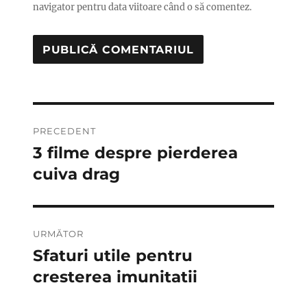
navigator pentru data viitoare când o să comentez.
Navigare
PRECEDENT
în
3 filme despre pierderea
Articolul
anterior:
cuiva drag
articole
URMĂTOR
Sfaturi utile pentru
Articolul
următor:
cresterea imunitatii