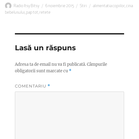
Autor
Publicat
Categorii
Etichete
Radio Itsy Bitsy
6 noiembrie 2015
Stiri
alimentatia copiilor
,
cina
pe
bebelusului
,
pap tot
,
retete
Lasă un răspuns
Adresa ta de email nu va fi publicată.
Câmpurile
obligatorii sunt marcate cu
*
COMENTARIU
*