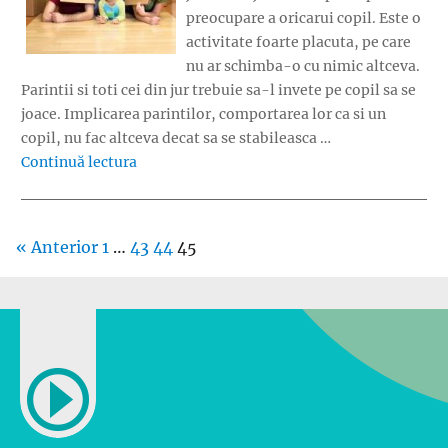
preocupare a oricarui copil. Este o
activitate foarte placuta, pe care
nu ar schimba-o cu nimic altceva.
Parintii si toti cei din jur trebuie sa-l invete pe copil sa se
joace. Implicarea parintilor, comportarea lor ca si un
copil, nu fac altceva decat sa se stabileasca …
„Hai sa ne jucam!”
Continuă lectura
« Anterior
1
…
43
44
45