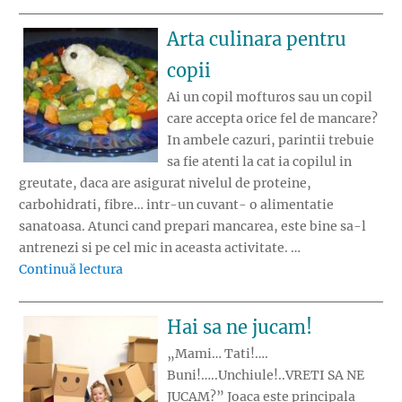
Arta culinara pentru
copii
Ai un copil mofturos sau un copil
care accepta orice fel de mancare?
In ambele cazuri, parintii trebuie
sa fie atenti la cat ia copilul in
greutate, daca are asigurat nivelul de proteine,
carbohidrati, fibre… intr-un cuvant- o alimentatie
sanatoasa. Atunci cand prepari mancarea, este bine sa-l
antrenezi si pe cel mic in aceasta activitate. …
„Arta culinara pentru copii”
Continuă lectura
Hai sa ne jucam!
„Mami… Tati!….
Buni!…..Unchiule!..VRETI SA NE
JUCAM?” Joaca este principala