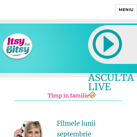
MENIU
Itsy Bitsy
ASCULTA
LIVE
Timp in familie
Filmele lunii
septembrie