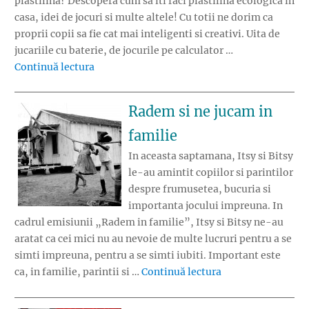
plastilina? Descopera cum sa iti faci plastilina ecologica in
casa, idei de jocuri si multe altele! Cu totii ne dorim ca
proprii copii sa fie cat mai inteligenti si creativi. Uita de
jucariile cu baterie, de jocurile pe calculator …
„Plastilina ecologica – imaginatia nu are lim
Continuă lectura
Radem si ne jucam in
familie
In aceasta saptamana, Itsy si Bitsy
le-au amintit copiilor si parintilor
despre frumusetea, bucuria si
importanta jocului impreuna. In
cadrul emisiunii „Radem in familie”, Itsy si Bitsy ne-au
aratat ca cei mici nu au nevoie de multe lucruri pentru a se
simti impreuna, pentru a se simti iubiti. Important este
„Radem si ne juca
ca, in familie, parintii si …
Continuă lectura