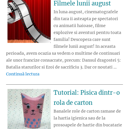
Filmele lunii august
In luna august, cinematografele
din tara ii asteapta pe spectatori
cu animatii haioase, filme
explozive si aventuri pentru toata
familia! Descopera care sunt
filmele lunii august! In aceasta
perioada, avem ocazia sa vedem o multime de continuari
ale unor francize consacrate, precum: Dansul dragostei 5:
Batalia starurilor si Eroi de sacrificiu 3. Dar ce noutati …
„Filmele lunii august”
Continuă lectura
Tutorial: Pisica dintr-o
rola de carton
Banalele role de carton ramase de
la hartia igienica sau de la
prosoapele de hartie din bucatarie