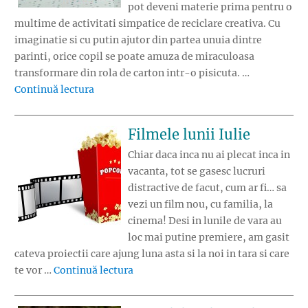
pot deveni materie prima pentru o
multime de activitati simpatice de reciclare creativa. Cu
imaginatie si cu putin ajutor din partea unuia dintre
parinti, orice copil se poate amuza de miraculoasa
transformare din rola de carton intr-o pisicuta. …
„Tutorial: Pisica dintr-o rola de carton”
Continuă lectura
Filmele lunii Iulie
Chiar daca inca nu ai plecat inca in
vacanta, tot se gasesc lucruri
distractive de facut, cum ar fi… sa
vezi un film nou, cu familia, la
cinema! Desi in lunile de vara au
loc mai putine premiere, am gasit
cateva proiectii care ajung luna asta si la noi in tara si care
„Filmele lunii Iulie”
te vor …
Continuă lectura