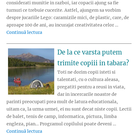
considerati munitie in razboi, iar copacii ajung sa fie
turnuri ce trebuie cucerite. Astfel, ajungem sa vorbim
despre jucariile Lego: caramizile mici, de plastic, care, de
aproape 100 de ani, au incurajat creativitatea celor …
„Lego – nu doar o jucarie distractiva”
Continuă lectura
De la ce varsta putem
trimite copiii in tabara?
Toti ne dorim copii isteti si
talentati, cu o cultura aleasa,
pregatiti pentru a reusi in viata,
dar in incercarile noastre de
parinti preocupati prea mult de latura educationala,
uitam ca, la urma urmei, ei nu sunt decat niste copii. Lectii
de balet, tenis de camp, informatica, pictura, limba
engleza, pian… Programul copilului poate deveni …
„De la ce varsta putem trimite copiii in taba
Continuă lectura