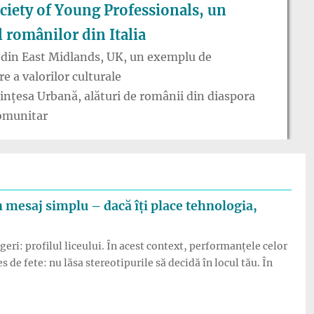
iety of Young Professionals, un
 românilor din Italia
 din East Midlands, UK, un exemplu de
e a valorilor culturale
ințesa Urbană, alături de românii din diaspora
comunitar
n mesaj simplu – dacă îți place tehnologia,
eri: profilul liceului. În acest context, performanțele celor
de fete: nu lăsa stereotipurile să decidă în locul tău. În
etelor un mesaj simplu – dacă îți place tehnologia, mergi pe ace