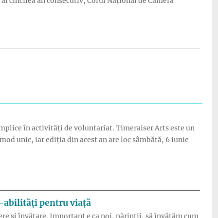
 al cincilea an consecutiv, Corul Național de Cameră
anța”
mplice în activități de voluntariat. Timeraiser Arts este un
d unic, iar ediția din acest an are loc sâmbătă, 6 iunie
untariat!”
abilități pentru viață
ere și învățare. Important e ca noi, părinții, să învățăm cum