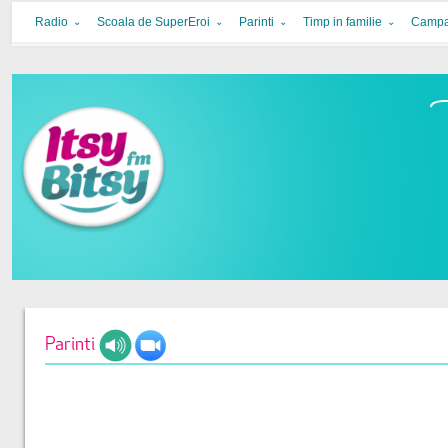
Itsy Bitsy
bucurie in familie
Radio
Scoala de SuperEroi
Parinti
Timp in familie
Campa
Parinti