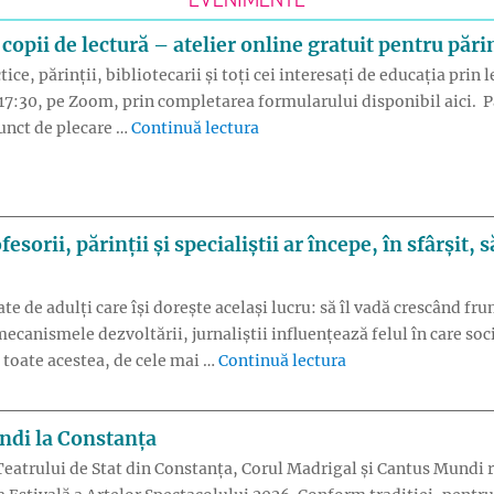
EVENIMENTE
pii de lectură – atelier online gratuit pentru părin
ice, părinții, bibliotecarii și toți cei interesați de educația prin
a 17:30, pe Zoom, prin completarea formularului disponibil aici. P
„Badabum: Cum îi apropiem pe c
punct de plecare …
Continuă lectura
orii, părinții și specialiștii ar începe, în sfârșit, s
ate de adulți care își dorește același lucru: să îl vadă crescând fru
mecanismele dezvoltării, jurnaliștii influențează felul în care so
„Cum ar arăta educaț
u toate acestea, de cele mai …
Continuă lectura
ndi la Constanța
a Teatrului de Stat din Constanța, Corul Madrigal și Cantus Mundi r