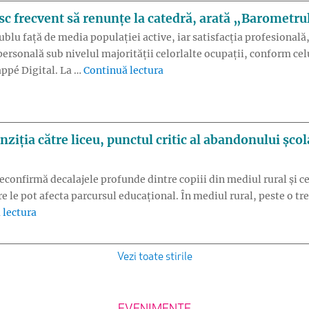
c frecvent să renunțe la catedră, arată „Barometrul
dublu față de media populației active, iar satisfacția profesional
rsonală sub nivelul majorității celorlalte ocupații, conform cel
„38% dintre profesori se gânde
appé Digital. La …
Continuă lectura
ziția către liceu, punctul critic al abandonului șc
confirmă decalajele profunde dintre copiii din mediul rural și cei
re le pot afecta parcursul educațional. În mediul rural, peste o tr
„Evaluarea Națională 2026: Tranziția către liceu, punctu
 lectura
Vezi toate stirile