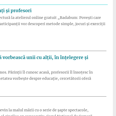
ți și profesori
 lectură la atelierul online gratuit „Badabum: Povești care
articipanții vor descoperi metode simple, jocuri și exerciții
opii de lectură – atelier online gratuit pentru părinți și profes
ă vorbească unii cu alții, în înțelegere și
mos. Părinții îl cunosc acasă, profesorii îl însoțesc în
cietatea vorbește despre educație, cercetătorii oferă
ia dacă profesorii, părinții și specialiștii ar începe, în sfârșit, s
evin la malul mării cu o serie de șapte spectacole,