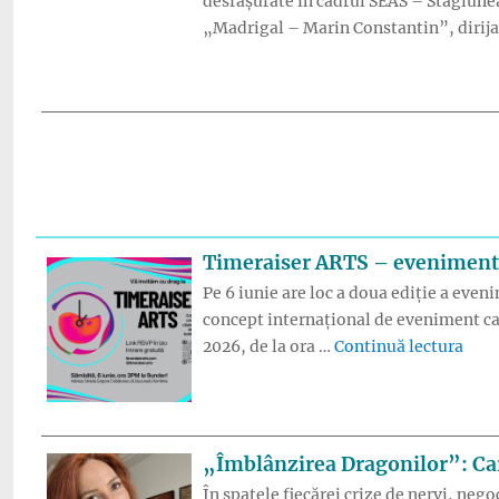
desfășurate în cadrul SEAS – Stagiunea
„Madrigal – Marin Constantin”, dirij
Timeraiser ARTS – eveniment gr
Pe 6 iunie are loc a doua ediție a even
concept internațional de eveniment car
„Tim
2026, de la ora …
Continuă lectura
„Îmblânzirea Dragonilor”: Card
În spatele fiecărei crize de nervi, neg