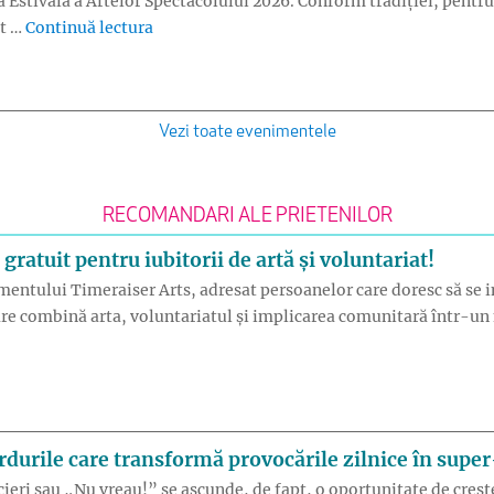
 Estivală a Artelor Spectacolului 2026. Conform tradiției, pentru
„Turneu Madrigal și Cantus Mundi la Const
at …
Continuă lectura
Vezi toate evenimentele
RECOMANDARI ALE PRIETENILOR
atuit pentru iubitorii de artă și voluntariat!
imentului Timeraiser Arts, adresat persoanelor care doresc să se i
e combină arta, voluntariatul și implicarea comunitară într-un mo
eraiser ARTS – eveniment gratuit pentru iubitorii de artă și vol
urile care transformă provocările zilnice în super-
ocieri sau „Nu vreau!” se ascunde, de fapt, o oportunitate de creșt