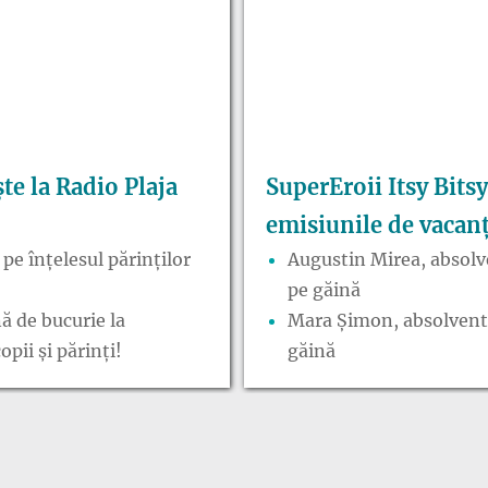
ște la Radio Plaja
SuperEroii Itsy Bitsy
emisiunile de vacan
pe înțelesul părinților
Augustin Mirea, absolve
pe găină
ă de bucurie la
Mara Șimon, absolventă 
pii și părinți!
găină