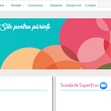
nii
Noutati
Concursuri
Diaspora
Despre noi
Contact
Scoala de SuperEroi