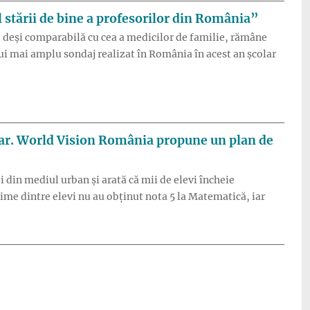
 stării de bine a profesorilor din România”
ă, deși comparabilă cu cea a medicilor de familie, rămâne
ui mai amplu sondaj realizat în România în acest an școlar
sc frecvent să renunțe la catedră, arată „Barometrul stării de b
olar. World Vision România propune un plan de
 din mediul urban și arată că mii de elevi încheie
eime dintre elevi nu au obținut nota 5 la Matematică, iar
l critic al abandonului școlar. World Vision România propune un 