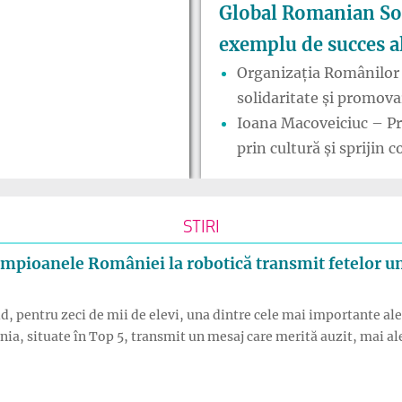
Global Romanian Soc
exemplu de succes al
Organizația Românilor
solidaritate și promovar
Ioana Macoveiciuc – Pr
prin cultură și sprijin 
STIRI
campioanele României la robotică transmit fetelor u
, pentru zeci de mii de elevi, una dintre cele mai importante aleg
, situate în Top 5, transmit un mesaj care merită auzit, mai ales 
 alegerea liceului: campioanele României la robotică transmit f