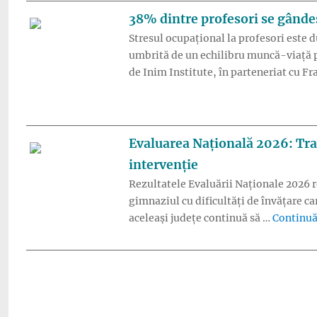
38% dintre profesori se gândes
Stresul ocupațional la profesori este 
umbrită de un echilibru muncă-viață pe
de Inim Institute, în parteneriat cu Fr
Evaluarea Națională 2026: Tran
intervenție
Rezultatele Evaluării Naționale 2026 re
gimnaziul cu dificultăți de învățare ca
aceleași județe continuă să …
Continuă