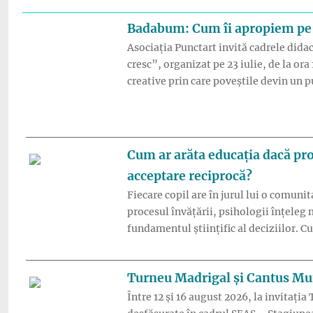
Badabum: Cum îi apropiem pe co
Asociația Punctart invită cadrele didact
cresc”, organizat pe 23 iulie, de la or
creative prin care poveștile devin un 
Cum ar arăta educația dacă profes
acceptare reciprocă?
Fiecare copil are în jurul lui o comunit
procesul învățării, psihologii înțeleg 
fundamentul științific al deciziilor. C
Turneu Madrigal și Cantus Mu
Între 12 și 16 august 2026, la invitați