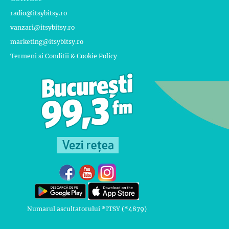
radio@itsybitsy.ro
vanzari@itsybitsy.ro
marketing@itsybitsy.ro
Termeni si Conditii & Cookie Policy
Numarul ascultatorului *ITSY (*4879)