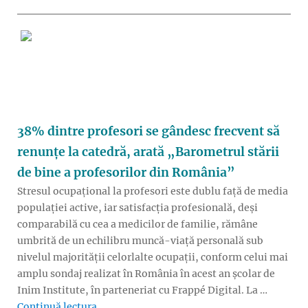
38% dintre profesori se gândesc frecvent să
renunțe la catedră, arată „Barometrul stării
de bine a profesorilor din România”
Stresul ocupațional la profesori este dublu față de media
populației active, iar satisfacția profesională, deși
comparabilă cu cea a medicilor de familie, rămâne
umbrită de un echilibru muncă-viață personală sub
nivelul majorității celorlalte ocupații, conform celui mai
amplu sondaj realizat în România în acest an școlar de
Inim Institute, în parteneriat cu Frappé Digital. La …
„38% dintre profesori se gândesc frecvent să
Continuă lectura