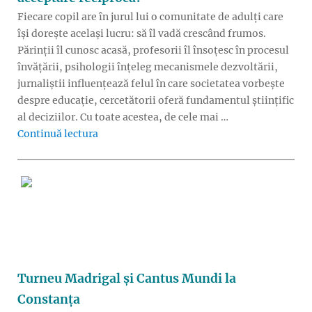
Fiecare copil are în jurul lui o comunitate de adulți care
își dorește același lucru: să îl vadă crescând frumos.
Părinții îl cunosc acasă, profesorii îl însoțesc în procesul
învățării, psihologii înțeleg mecanismele dezvoltării,
jurnaliștii influențează felul în care societatea vorbește
despre educație, cercetătorii oferă fundamentul științific
al deciziilor. Cu toate acestea, de cele mai …
„Cum ar arăta educația dacă profesorii, părinți
Continuă lectura
Turneu Madrigal și Cantus Mundi la
Constanța