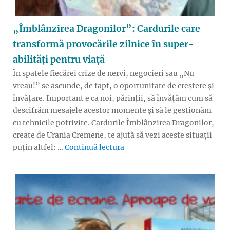
„Îmblânzirea Dragonilor”: Cardurile care
transformă provocările zilnice în super-
abilități pentru viață
În spatele fiecărei crize de nervi, negocieri sau „Nu
vreau!” se ascunde, de fapt, o oportunitate de creștere și
învățare. Important e ca noi, părinții, să învățăm cum să
descifrăm mesajele acestor momente și să le gestionăm
cu tehnicile potrivite. Cardurile Îmblânzirea Dragonilor,
create de Urania Cremene, te ajută să vezi aceste situații
„„Îmblânzirea Dragonilor”: Ca
puțin altfel: …
Continuă lectura