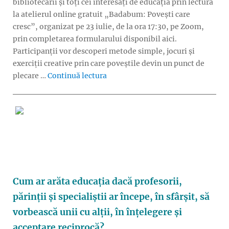
bibliotecarii și toți cei interesați de educația prin lectură
la atelierul online gratuit „Badabum: Povești care
cresc”, organizat pe 23 iulie, de la ora 17:30, pe Zoom,
prin completarea formularului disponibil aici.
Participanții vor descoperi metode simple, jocuri și
exerciții creative prin care poveștile devin un punct de
„Badabum: Cum îi apropiem pe copii
plecare …
Continuă lectura
Cum ar arăta educația dacă profesorii,
părinții și specialiștii ar începe, în sfârșit, să
vorbească unii cu alții, în înțelegere și
acceptare reciprocă?