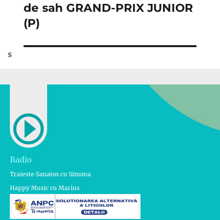
următor:
de sah GRAND-PRIX JUNIOR
(P)
s
Radio
Traieste Sanatos cu Simona
Happy Music cu Marius