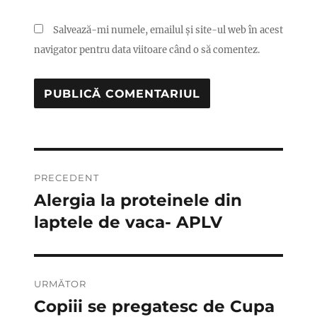
Salvează-mi numele, emailul și site-ul web în acest
navigator pentru data viitoare când o să comentez.
Navigare
PRECEDENT
în
Alergia la proteinele din
Articolul
anterior:
laptele de vaca- APLV
articole
URMĂTOR
Copiii se pregatesc de Cupa
Articolul