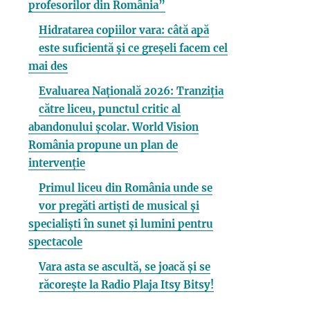
profesorilor din România”
Hidratarea copiilor vara: câtă apă
este suficientă și ce greșeli facem cel
mai des
Evaluarea Națională 2026: Tranziția
către liceu, punctul critic al
abandonului școlar. World Vision
România propune un plan de
intervenție
Primul liceu din România unde se
vor pregăti artiști de musical și
specialiști în sunet și lumini pentru
spectacole
Vara asta se ascultă, se joacă și se
răcorește la Radio Plaja Itsy Bitsy!