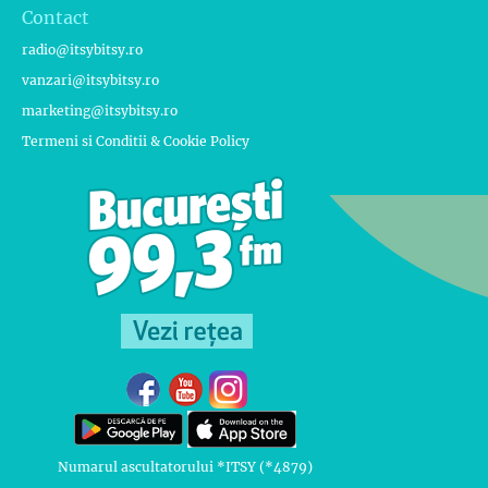
Contact
radio@itsybitsy.ro
vanzari@itsybitsy.ro
marketing@itsybitsy.ro
Termeni si Conditii & Cookie Policy
Numarul ascultatorului *ITSY (*4879)