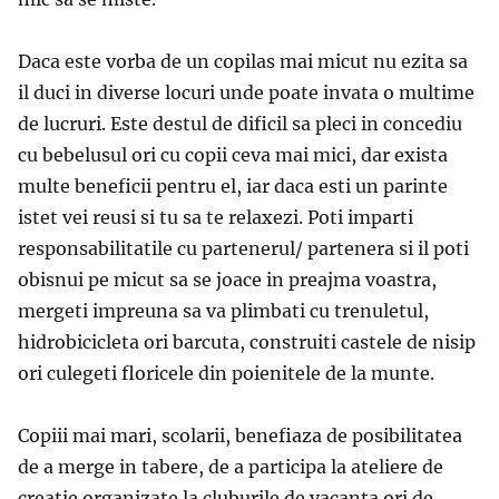
Daca este vorba de un copilas mai micut nu ezita sa
il duci in diverse locuri unde poate invata o multime
de lucruri. Este destul de dificil sa pleci in concediu
cu bebelusul ori cu copii ceva mai mici, dar exista
multe beneficii pentru el, iar daca esti un parinte
istet vei reusi si tu sa te relaxezi. Poti imparti
responsabilitatile cu partenerul/ partenera si il poti
obisnui pe micut sa se joace in preajma voastra,
mergeti impreuna sa va plimbati cu trenuletul,
hidrobicicleta ori barcuta, construiti castele de nisip
ori culegeti floricele din poienitele de la munte.
Copiii mai mari, scolarii, benefiaza de posibilitatea
de a merge in tabere, de a participa la ateliere de
creatie organizate la cluburile de vacanta ori de