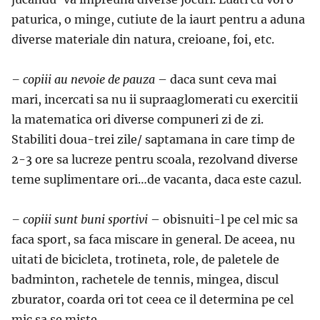
paturica, o minge, cutiute de la iaurt pentru a aduna
diverse materiale din natura, creioane, foi, etc.
– copiii au nevoie de pauza
– daca sunt ceva mai
mari, incercati sa nu ii supraaglomerati cu exercitii
la matematica ori diverse compuneri zi de zi.
Stabiliti doua-trei zile/ saptamana in care timp de
2-3 ore sa lucreze pentru scoala, rezolvand diverse
teme suplimentare ori…de vacanta, daca este cazul.
– copiii sunt buni sportivi
– obisnuiti-l pe cel mic sa
faca sport, sa faca miscare in general. De aceea, nu
uitati de bicicleta, trotineta, role, de paletele de
badminton, rachetele de tennis, mingea, discul
zburator, coarda ori tot ceea ce il determina pe cel
mic sa se miste.