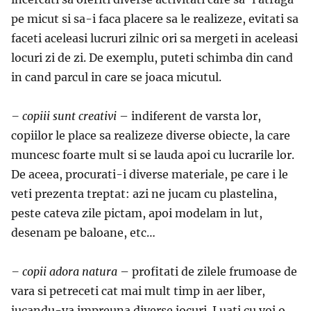
pe micut si sa-i faca placere sa le realizeze, evitati sa
faceti aceleasi lucruri zilnic ori sa mergeti in aceleasi
locuri zi de zi. De exemplu, puteti schimba din cand
in cand parcul in care se joaca micutul.
– copiii sunt creativi
– indiferent de varsta lor,
copiilor le place sa realizeze diverse obiecte, la care
muncesc foarte mult si se lauda apoi cu lucrarile lor.
De aceea, procurati-i diverse materiale, pe care i le
veti prezenta treptat: azi ne jucam cu plastelina,
peste cateva zile pictam, apoi modelam in lut,
desenam pe baloane, etc…
– copii adora natura
– profitati de zilele frumoase de
vara si petreceti cat mai mult timp in aer liber,
jucandu-va impreuna diverse jocuri. Luati cu voi o