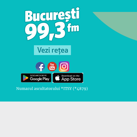
Numarul ascultatorului *ITSY (*4879)