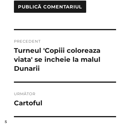
Navigare
PRECEDENT
în
Turneul 'Copiii coloreaza
Articolul
anterior:
viata' se incheie la malul
articole
Dunarii
URMĂTOR
Cartoful
Articolul
următor:
s