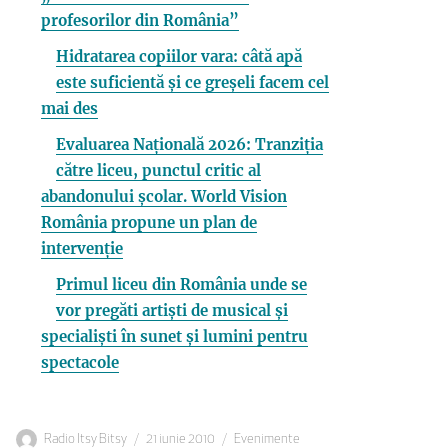
profesorilor din România”
Hidratarea copiilor vara: câtă apă
este suficientă și ce greșeli facem cel
mai des
Evaluarea Națională 2026: Tranziția
către liceu, punctul critic al
abandonului școlar. World Vision
România propune un plan de
intervenție
Primul liceu din România unde se
vor pregăti artiști de musical și
specialiști în sunet și lumini pentru
spectacole
Autor
Publicat
Categorii
Radio Itsy Bitsy
21 iunie 2010
Evenimente