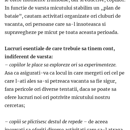
In functie de varsta micutului stabilim un ,,plan de
bataie”, cautam activitati organizate ori cluburi de
vacanta, ori persoane care sa-l insoteasca si
supravegheze pe micut pe toata aceasta perioada.
Lucruri esentiale de care trebuie sa tinem cont,
indiferent de varsta:
– copiilor le place sa exploreze ori sa experimenteze.
Asa ca asigurati-va ca locul in care mergeti ori cel pe
care l-ati ales sa-si petreaca vacanta sa fie sigur,
fara pericole ori diverse tentatii, daca se poate sa
ofere lucruri noi ori potrivite micutului nostru
cercetas;
– copiii se plictisesc destul de repede –
de aceea
incercati sa oferiti diverse activitati care sa-l atraga