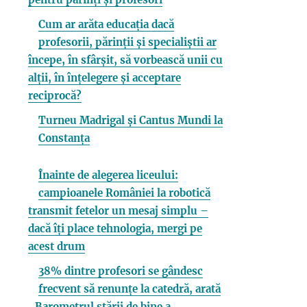
Cum ar arăta educația dacă
profesorii, părinții și specialiștii ar
începe, în sfârșit, să vorbească unii cu
alții, în înțelegere și acceptare
reciprocă?
Turneu Madrigal și Cantus Mundi la
Constanța
Înainte de alegerea liceului:
campioanele României la robotică
transmit fetelor un mesaj simplu –
dacă îți place tehnologia, mergi pe
acest drum
38% dintre profesori se gândesc
frecvent să renunțe la catedră, arată
„Barometrul stării de bine a