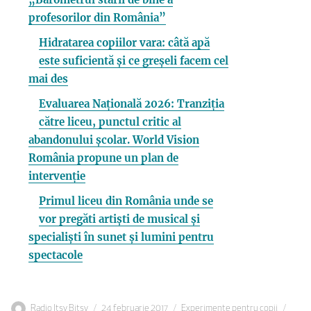
profesorilor din România”
Hidratarea copiilor vara: câtă apă
este suficientă și ce greșeli facem cel
mai des
Evaluarea Națională 2026: Tranziția
către liceu, punctul critic al
abandonului școlar. World Vision
România propune un plan de
intervenție
Primul liceu din România unde se
vor pregăti artiști de musical și
specialiști în sunet și lumini pentru
spectacole
Autor
Publicat
Categorii
Etich
Radio Itsy Bitsy
24 februarie 2017
Experimente pentru copii