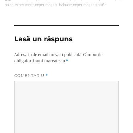
pe
balon
,
experiment
,
experiment cu baloane
,
experiment stiintific
Lasă un răspuns
Adresa ta de email nu va fi publicată.
Câmpurile
obligatorii sunt marcate cu
*
COMENTARIU
*