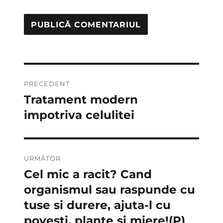
Navigare
PRECEDENT
în
Tratament modern
Articolul
anterior:
impotriva celulitei
articole
URMĂTOR
Cel mic a racit? Cand
Articolul
următor:
organismul sau raspunde cu
tuse si durere, ajuta-l cu
povesti, plante si miere!(P)