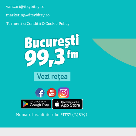
vanzari@itsybitsy.ro
marketing@itsybitsy.ro
Termeni si Conditii & Cookie Policy
Numarul ascultatorului *ITSY (*4879)