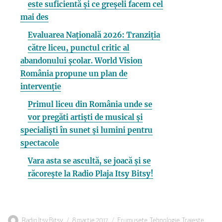
este suficientă și ce greșeli facem cel
mai des
Evaluarea Națională 2026: Tranziția
către liceu, punctul critic al
abandonului școlar. World Vision
România propune un plan de
intervenție
Primul liceu din România unde se
vor pregăti artiști de musical și
specialiști în sunet și lumini pentru
spectacole
Vara asta se ascultă, se joacă și se
răcorește la Radio Plaja Itsy Bitsy!
Autor
Publicat
Categorii
Radio Itsy Bitsy
8 martie 2017
Frumusete
,
Tehnologie
,
Traieste