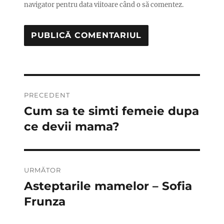
navigator pentru data viitoare când o să comentez.
Navigare
PRECEDENT
în
Cum sa te simti femeie dupa
Articolul
anterior:
ce devii mama?
articole
URMĂTOR
Asteptarile mamelor – Sofia
Articolul
următor:
Frunza