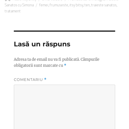
Etichete
pe
Sanatos cu Simona
femei
,
frumuseste
,
itsy bitsy
,
ten
,
traieste sanatos
,
tratament
Lasă un răspuns
Adresa ta de email nu va fi publicată.
Câmpurile
obligatorii sunt marcate cu
*
COMENTARIU
*