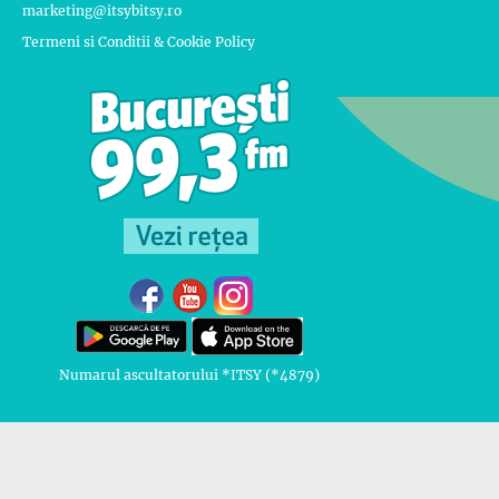
marketing@itsybitsy.ro
Termeni si Conditii & Cookie Policy
Numarul ascultatorului *ITSY (*4879)