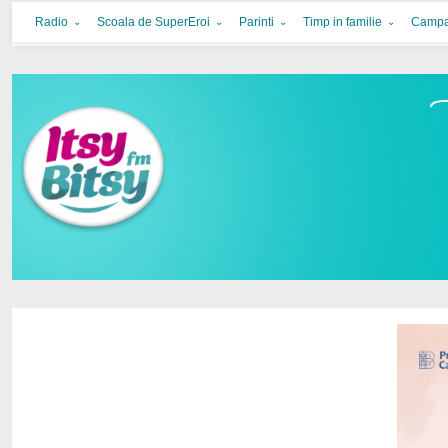
Itsy Bitsy
bucurie in familie
Radio
Scoala de SuperEroi
Parinti
Timp in familie
Campa