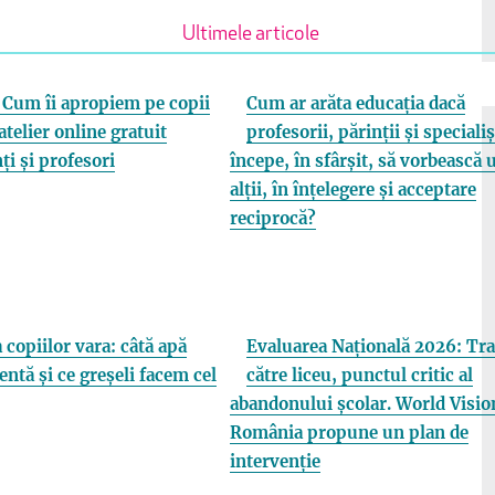
Ultimele articole
Cum îi apropiem pe copii
Cum ar arăta educația dacă
atelier online gratuit
profesorii, părinții și specialiș
ți și profesori
începe, în sfârșit, să vorbească 
alții, în înțelegere și acceptare
reciprocă?
 copiilor vara: câtă apă
Evaluarea Națională 2026: Tra
entă și ce greșeli facem cel
către liceu, punctul critic al
abandonului școlar. World Visio
România propune un plan de
intervenție