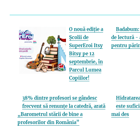
O nouă ediție a
Badabum: 
Școlii de
de lectură - 
SuperEroi Itsy
pentru părin
Bitsy pe 12
septembrie, în
Parcul Lumea
Copiilor!
38% dintre profesori se gândesc
Hidratarea
frecvent să renunțe la catedră, arată
este sufici
„Barometrul stării de bine a
mai des
profesorilor din România”