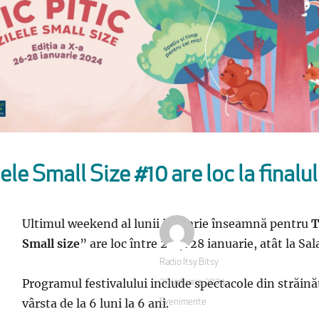
ele Small Size #10 are loc la finalul
Ultimul weekend al lunii ianuarie înseamnă pentru
T
Small size
” are loc între 26 și 28 ianuarie, atât la Sa
Autor
Radio Itsy Bitsy
Programul festivalului include spectacole din străinăta
Publicat
20 ianuarie 2024
pe
vârsta de la 6 luni la 6 ani.
Categorii
Evenimente