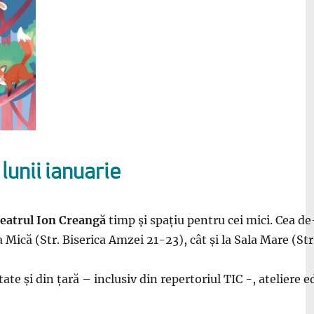
 lunii ianuarie
eatrul Ion Creangă
timp și spațiu pentru cei mici. Cea d
la Mică (Str. Biserica Amzei 21-23), cât și la Sala Mare (Str
te și din țară – inclusiv din repertoriul TIC -, ateliere ed