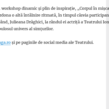
 workshop dinamic și plin de inspirație, „Corpul în mișcar
rdona o altă întâlnire ritmată, în timpul căreia participa
 rând, Julieana Drăghici, la rândul ei actriță a Teatrului 
bulosul univers al simțurilor.
nga.ro
și pe paginile de social media ale Teatrului.