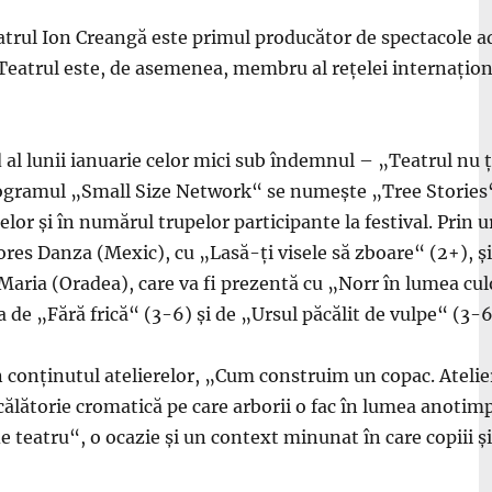
Teatrul Ion Creangă este primul producător de spectacole a
). Teatrul este, de asemenea, membru al rețelei internațio
l lunii ianuarie celor mici sub îndemnul – „Teatrul nu ți
rogramul „Small Size Network“ se numește „Tree Stories“. F
elor și în numărul trupelor participante la festival. Prin u
ores Danza (Mexic), cu „Lasă-ți visele să zboare“ (2+), ș
Maria (Oradea), care va fi prezentă cu „Norr în lumea cul
a de „Fără frică“ (3-6) și de „Ursul păcălit de vulpe“ (3-6
n conținutul atelierelor, „Cum construim un copac. Atelier 
călătorie cromatică pe care arborii o fac în lumea anotimp
e teatru“, o ocazie și un context minunat în care copiii și 