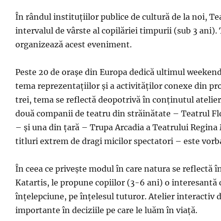
În rândul instituțiilor publice de cultură de la noi, 
intervalul de vârste al copilăriei timpurii (sub 3 ani
organizează acest eveniment.
Peste 20 de orașe din Europa dedică ultimul weekend a
tema reprezentațiilor și a activităților conexe din p
trei, tema se reflectă deopotrivă în conținutul atelier
două companii de teatru din străinătate – Teatrul Fl
– și una din țară – Trupa Arcadia a Teatrului Regina 
titluri extrem de dragi micilor spectatori – este vorb
În ceea ce privește modul în care natura se reflectă î
Katartis, le propune copiilor (3-6 ani) o interesantă 
înțelepciune, pe înțelesul tuturor. Atelier interactiv d
importante în deciziile pe care le luăm în viață.