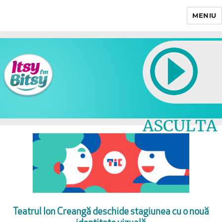
MENIU
Itsy Bitsy
ASCULTA
LIVE
Teatrul Ion Creangă deschide stagiunea cu o nouă