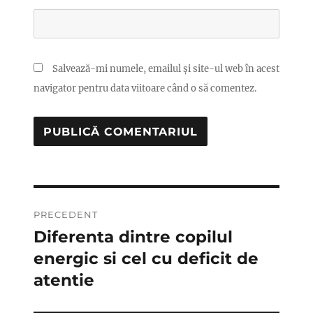
Salvează-mi numele, emailul și site-ul web în acest
navigator pentru data viitoare când o să comentez.
Navigare
PRECEDENT
în
Diferenta dintre copilul
Articolul
anterior:
energic si cel cu deficit de
articole
atentie