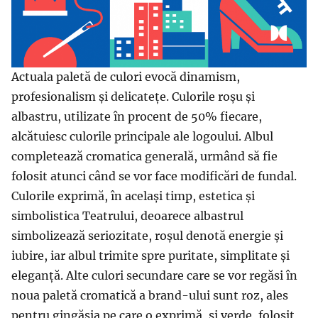
Actuala paletă de culori evocă dinamism,
profesionalism și delicatețe. Culorile roșu și
albastru, utilizate în procent de 50% fiecare,
alcătuiesc culorile principale ale logoului. Albul
completează cromatica generală, urmând să fie
folosit atunci când se vor face modificări de fundal.
Culorile exprimă, în același timp, estetica și
simbolistica Teatrului, deoarece albastrul
simbolizează seriozitate, roșul denotă energie și
iubire, iar albul trimite spre puritate, simplitate și
eleganță. Alte culori secundare care se vor regăsi în
noua paletă cromatică a brand-ului sunt roz, ales
pentru gingășia pe care o exprimă, și verde, folosit