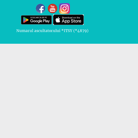
Numarul ascultatorului *ITSY (*4879)