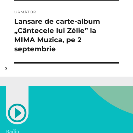
URMĂTOR
Lansare de carte-album
Articolul
următor:
„Cântecele lui Zélie” la
MIMA Muzica, pe 2
septembrie
s
Radio