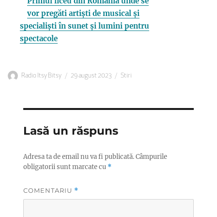
Primul liceu din România unde se
vor pregăti artiști de musical și
specialiști în sunet și lumini pentru
spectacole
Autor
Publicat
Categorii
Radio Itsy Bitsy
29 august 2023
Stiri
pe
Lasă un răspuns
Adresa ta de email nu va fi publicată.
Câmpurile
obligatorii sunt marcate cu
*
COMENTARIU
*