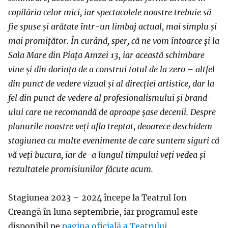
copilăria celor mici, iar spectacolele noastre trebuie să
fie spuse și arătate într-un limbaj actual, mai simplu și
mai promițător. În curând, sper, că ne vom întoarce și la
Sala Mare din Piața Amzei 13, iar această schimbare
vine și din dorința de a construi totul de la zero – altfel
din punct de vedere vizual și al direcției artistice, dar la
fel din punct de vedere al profesionalismului și brand-
ului care ne recomandă de aproape șase decenii. Despre
planurile noastre veți afla treptat, deoarece deschidem
stagiunea cu multe evenimente de care suntem siguri că
vă veți bucura, iar de-a lungul timpului veți vedea și
rezultatele promisiunilor făcute acum.
Stagiunea 2023 – 2024 începe la Teatrul Ion
Creangă în luna septembrie, iar programul este
disponibil pe
pagina oficială a Teatrului
.