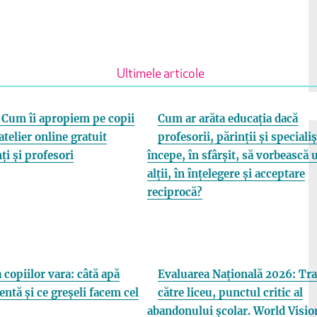
Ultimele articole
Cum îi apropiem pe copii
Cum ar arăta educația dacă
atelier online gratuit
profesorii, părinții și specialiș
ți și profesori
începe, în sfârșit, să vorbească 
alții, în înțelegere și acceptare
reciprocă?
 copiilor vara: câtă apă
Evaluarea Națională 2026: Tra
entă și ce greșeli facem cel
către liceu, punctul critic al
abandonului școlar. World Visio