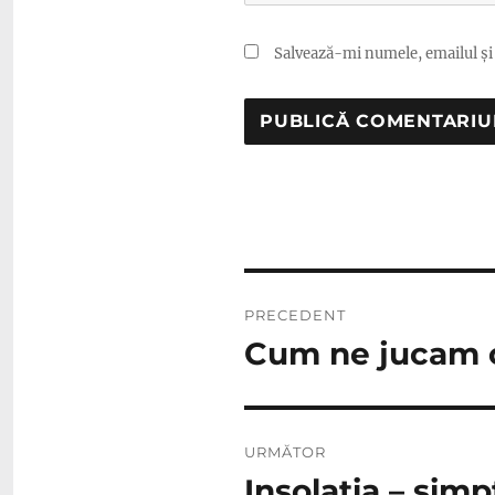
Salvează-mi numele, emailul și 
Navigare
PRECEDENT
în
Cum ne jucam cu
Articolul
anterior:
articole
URMĂTOR
Insolatia – sim
Articolul