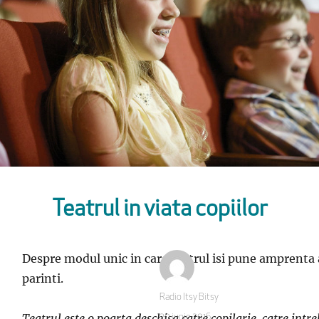
Teatrul in viata copiilor
Despre modul unic in care teatrul isi pune amprenta a
parinti.
Autor
Radio Itsy Bitsy
Teatrul este o poarta deschisa catre copilarie, catre intreb
Publicat
20 iunie 2016