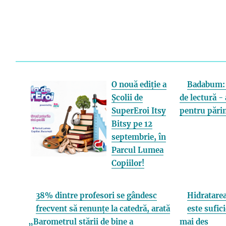
O nouă ediție a
Badabum: 
Școlii de
de lectură - 
SuperEroi Itsy
pentru părin
Bitsy pe 12
septembrie, în
Parcul Lumea
Copiilor!
38% dintre profesori se gândesc
Hidratarea
frecvent să renunțe la catedră, arată
este sufici
„Barometrul stării de bine a
mai des