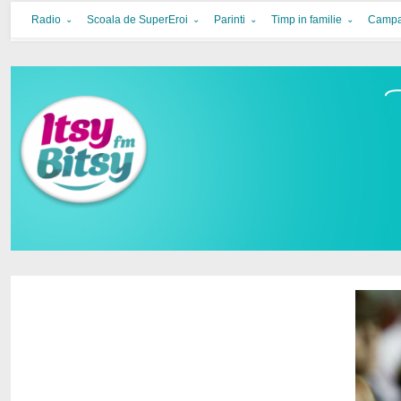
Itsy Bitsy
bucurie in familie
Radio
Scoala de SuperEroi
Parinti
Timp in familie
Campa