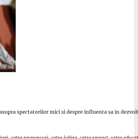
supra spectatorilor mici si despre influenta sa in dezvol
ari, catre raspunsuri, catre iubire, catre respect, catre educat