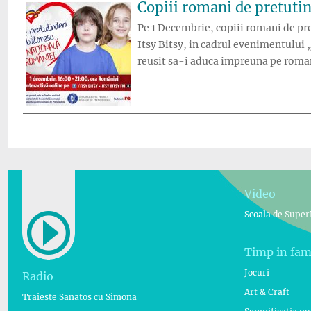
Copiii romani de pretutin
Pe 1 Decembrie, copiii romani de pre
Itsy Bitsy, in cadrul evenimentului
reusit sa-i aduca impreuna pe roma
Video
Scoala de Super
Timp in fam
Jocuri
Radio
Art & Craft
Traieste Sanatos cu Simona