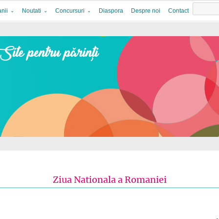
nii
Noutati
Concursuri
Diaspora
Despre noi
Contact
Ziua Nationala a Romaniei