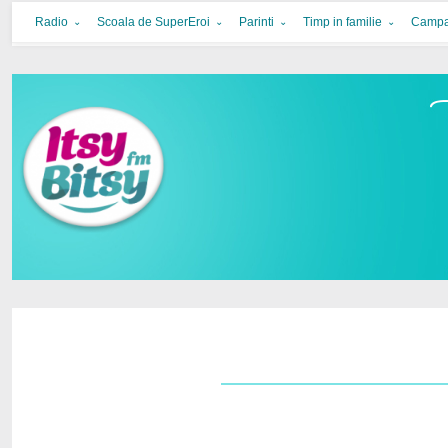
Itsy Bitsy
bucurie in familie
Radio
Scoala de SuperEroi
Parinti
Timp in familie
Campa