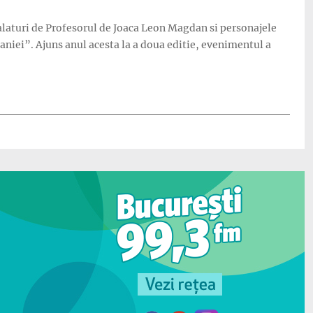
 alaturi de Profesorul de Joaca Leon Magdan si personajele
niei”. Ajuns anul acesta la a doua editie, evenimentul a
atorit Ziua Nationala a Romaniei!”