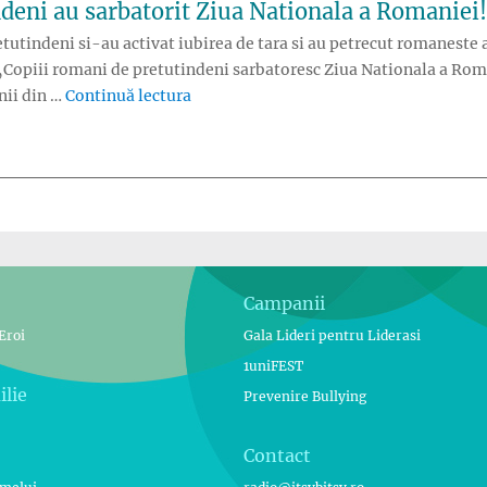
deni au sarbatorit Ziua Nationala a Romaniei!
tutindeni si-au activat iubirea de tara si au petrecut romaneste
 „Copiii romani de pretutindeni sarbatoresc Ziua Nationala a Roma
„Copiii romani de pretutindeni au sarb
nii din …
Continuă lectura
Campanii
Eroi
Gala Lideri pentru Liderasi
1uniFEST
ilie
Prevenire Bullying
Contact